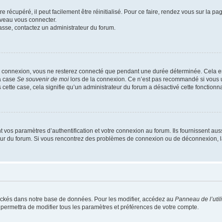
 récupéré, il peut facilement être réinitialisé. Pour ce faire, rendez vous sur la p
uveau vous connecter.
passe, contactez un administrateur du forum.
e connexion, vous ne resterez connecté que pendant une durée déterminée. Cela em
la case
Se souvenir de moi
lors de la connexion. Ce n’est pas recommandé si vous u
s cette case, cela signifie qu’un administrateur du forum a désactivé cette fonctionna
os paramètres d’authentification et votre connexion au forum. Ils fournissent aussi
teur du forum. Si vous rencontrez des problèmes de connexion ou de déconnexion, l
ockés dans notre base de données. Pour les modifier, accédez au
Panneau de l’util
 permettra de modifier tous les paramètres et préférences de votre compte.