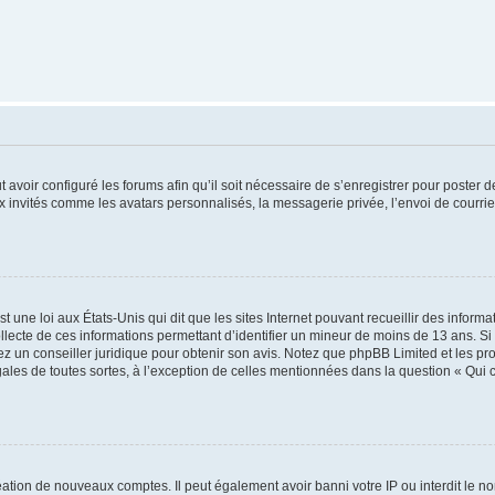
t avoir configuré les forums afin qu’il soit nécessaire de s’enregistrer pour poster
x invités comme les avatars personnalisés, la messagerie privée, l’envoi de courri
t une loi aux États-Unis qui dit que les sites Internet pouvant recueillir des infor
ollecte de ces informations permettant d’identifier un mineur de moins de 13 ans. S
tez un conseiller juridique pour obtenir son avis. Notez que phpBB Limited et les pr
gales de toutes sortes, à l’exception de celles mentionnées dans la question « Qui
réation de nouveaux comptes. Il peut également avoir banni votre IP ou interdit le no