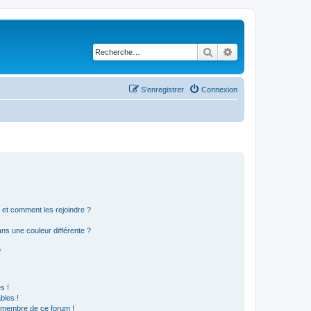
Rechercher
Recherche avancé
S’enregistrer
Connexion
s et comment les rejoindre ?
s une couleur différente ?
?
s !
bles !
n membre de ce forum !