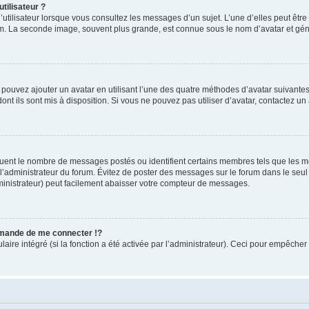
tilisateur ?
utilisateur lorsque vous consultez les messages d’un sujet. L’une d’elles peut êtr
rum. La seconde image, souvent plus grande, est connue sous le nom d’avatar et 
s pouvez ajouter un avatar en utilisant l’une des quatre méthodes d’avatar suivantes 
ont ils sont mis à disposition. Si vous ne pouvez pas utiliser d’avatar, contactez un
iquent le nombre de messages postés ou identifient certains membres tels que les 
ar l’administrateur du forum. Évitez de poster des messages sur le forum dans le seu
ministrateur) peut facilement abaisser votre compteur de messages.
mande de me connecter !?
re intégré (si la fonction a été activée par l’administrateur). Ceci pour empêcher l’u