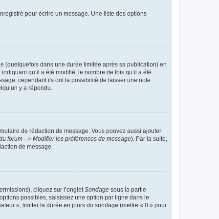
nregistré pour écrire un message. Une liste des options
 (quelquefois dans une durée limitée après sa publication) en
iquant qu’il a été modifié, le nombre de fois qu’il a été
sage, cependant ils ont la possibilité de laisser une note
elqu’un y a répondu.
rmulaire de rédaction de message. Vous pouvez aussi ajouter
du forum --> Modifier les préférences de message
). Par la suite,
daction de message.
ermissions), cliquez sur l’onglet
Sondage
sous la partie
ptions possibles, saisissez une option par ligne dans le
ateur », limiter la durée en jours du sondage (mettre « 0 » pour