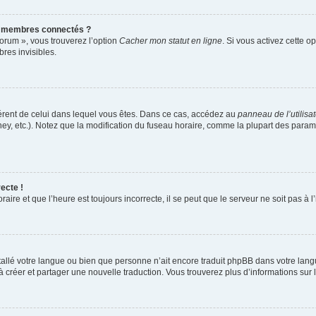
s membres connectés ?
forum », vous trouverez l’option
Cacher mon statut en ligne
. Si vous activez cette o
es invisibles.
ifférent de celui dans lequel vous êtes. Dans ce cas, accédez au
panneau de l’utilisa
ney, etc.). Notez que la modification du fuseau horaire, comme la plupart des para
ecte !
aire et que l’heure est toujours incorrecte, il se peut que le serveur ne soit pas à
installé votre langue ou bien que personne n’ait encore traduit phpBB dans votre l
s à créer et partager une nouvelle traduction. Vous trouverez plus d’informations sur l