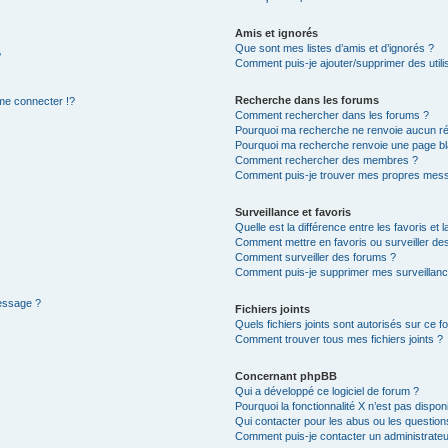
Amis et ignorés
Que sont mes listes d’amis et d’ignorés ?
?
Comment puis-je ajouter/supprimer des utilis
Recherche dans les forums
e connecter !?
Comment rechercher dans les forums ?
Pourquoi ma recherche ne renvoie aucun ré
Pourquoi ma recherche renvoie une page bl
Comment rechercher des membres ?
Comment puis-je trouver mes propres mess
Surveillance et favoris
Quelle est la différence entre les favoris et l
Comment mettre en favoris ou surveiller des
Comment surveiller des forums ?
Comment puis-je supprimer mes surveillanc
message ?
Fichiers joints
Quels fichiers joints sont autorisés sur ce f
Comment trouver tous mes fichiers joints ?
Concernant phpBB
Qui a développé ce logiciel de forum ?
Pourquoi la fonctionnalité X n’est pas dispon
Qui contacter pour les abus ou les questio
Comment puis-je contacter un administrateu