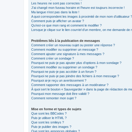
Les heures ne sont pas correctes !
J’ai changé mon fuseau horaire et l’heure est toujours incorrecte !
Ma langue n’est pas dans la liste !
A quoi correspondent les images à proximité de mon nom d’utilisateur 
Comment puis-je afficher un avatar ?
Qu’est-ce que mon rang et comment le modifier ?
Lorsque je clique sur le lien
courriel
d’un membre, on me demande de m
Problèmes liés à la publication de messages
Comment créer un nouveau sujet ou poster une réponse ?
Comment modifier ou supprimer un message ?
Comment ajouter une signature à mes messages ?
Comment créer un sondage ?
Pourquoi ne puis-je pas ajouter plus d’options à mon sondage ?
Comment modifier ou supprimer un sondage ?
Pourquoi ne puis-je pas accéder à un forum ?
Pourquoi ne puis-je pas joindre des fichiers à mon message ?
Pourquoi ai-je reçu un avertissement ?
Comment rapporter des messages à un modérateur ?
À quoi sert le bouton « Sauvegarder » dans la page de rédaction de 
Pourquoi mon message doit être validé ?
Comment remonter mon sujet ?
Mise en forme et types de sujets
Que sont les BBCodes ?
Puis-je utiliser le HTML ?
Que sont les smileys ?
Puis-je publier des images ?
Que sont les annonces globales ?