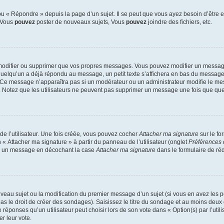
 « Répondre » depuis la page d’un sujet. Il se peut que vous ayez besoin d’être e
: Vous
pouvez
poster de nouveaux sujets, Vous
pouvez
joindre des fichiers, etc.
modifier ou supprimer que vos propres messages. Vous pouvez modifier un message
lqu’un a déjà répondu au message, un petit texte s’affichera en bas du message ind
n. Ce message n’apparaîtra pas si un modérateur ou un administrateur modifie le mes
ive. Notez que les utilisateurs ne peuvent pas supprimer un message une fois que qu
e l’utilisateur. Une fois créée, vous pouvez cocher
Attacher ma signature
sur le fo
 « Attacher ma signature » à partir du panneau de l’utilisateur (onglet
Préférences 
 à un message en décochant la case
Attacher ma signature
dans le formulaire de ré
ouveau sujet ou la modification du premier message d’un sujet (si vous en avez les p
 le droit de créer des sondages). Saisissez le titre du sondage et au moins deux o
onses qu’un utilisateur peut choisir lors de son vote dans « Option(s) par l’utilis
er leur vote.