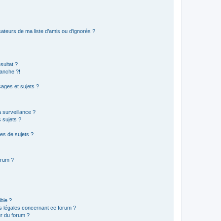
ateurs de ma liste d’amis ou d’ignorés ?
sultat ?
anche ?!
ages et sujets ?
a surveillance ?
 sujets ?
es de sujets ?
orum ?
ible ?
ns légales concernant ce forum ?
r du forum ?