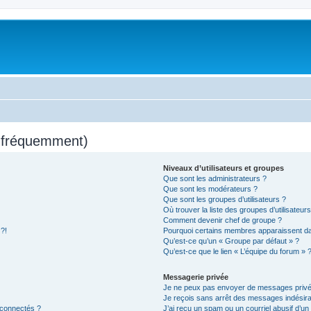
s fréquemment)
Niveaux d’utilisateurs et groupes
Que sont les administrateurs ?
Que sont les modérateurs ?
Que sont les groupes d’utilisateurs ?
Où trouver la liste des groupes d’utilisateur
Comment devenir chef de groupe ?
 ?!
Pourquoi certains membres apparaissent dan
Qu’est-ce qu’un « Groupe par défaut » ?
Qu’est-ce que le lien « L’équipe du forum » 
Messagerie privée
Je ne peux pas envoyer de messages privé
Je reçois sans arrêt des messages indésira
 connectés ?
J’ai reçu un spam ou un courriel abusif d’u