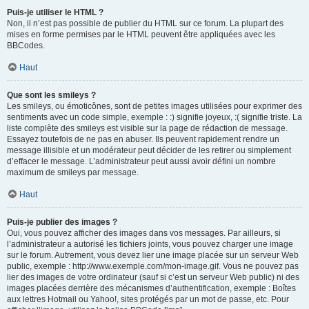
Puis-je utiliser le HTML ?
Non, il n’est pas possible de publier du HTML sur ce forum. La plupart des
mises en forme permises par le HTML peuvent être appliquées avec les
BBCodes.
Haut
Que sont les smileys ?
Les smileys, ou émoticônes, sont de petites images utilisées pour exprimer des
sentiments avec un code simple, exemple : :) signifie joyeux, :( signifie triste. La
liste complète des smileys est visible sur la page de rédaction de message.
Essayez toutefois de ne pas en abuser. Ils peuvent rapidement rendre un
message illisible et un modérateur peut décider de les retirer ou simplement
d’effacer le message. L’administrateur peut aussi avoir défini un nombre
maximum de smileys par message.
Haut
Puis-je publier des images ?
Oui, vous pouvez afficher des images dans vos messages. Par ailleurs, si
l’administrateur a autorisé les fichiers joints, vous pouvez charger une image
sur le forum. Autrement, vous devez lier une image placée sur un serveur Web
public, exemple : http://www.exemple.com/mon-image.gif. Vous ne pouvez pas
lier des images de votre ordinateur (sauf si c’est un serveur Web public) ni des
images placées derrière des mécanismes d’authentification, exemple : Boîtes
aux lettres Hotmail ou Yahoo!, sites protégés par un mot de passe, etc. Pour