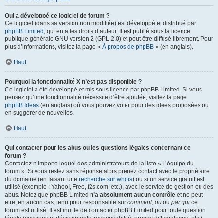
Qui a développé ce logiciel de forum ?
Ce logiciel (dans sa version non modifiée) est développé et distribué par
phpBB Limited
, qui en a les droits d’auteur. Il est publié sous la licence
publique générale GNU version 2 (GPL-2.0) et peut être diffusé librement. Pour
plus d’informations, visitez la page «
À propos de phpBB
» (en anglais).
Haut
Pourquoi la fonctionnalité X n’est pas disponible ?
Ce logiciel a été développé et mis sous licence par phpBB Limited. Si vous
pensez qu’une fonctionnalité nécessite d’être ajoutée, visitez la page
phpBB Ideas
(en anglais) où vous pouvez voter pour des idées proposées ou
en suggérer de nouvelles.
Haut
Qui contacter pour les abus ou les questions légales concernant ce
forum ?
Contactez n’importe lequel des administrateurs de la liste « L’équipe du
forum ». Si vous restez sans réponse alors prenez contact avec le propriétaire
du domaine (en faisant une
recherche sur whois
) ou si un service gratuit est
utilisé (exemple : Yahoo!, Free, f2s.com, etc.), avec le service de gestion ou des
abus. Notez que phpBB Limited
n’a absolument aucun contrôle
et ne peut
être, en aucun cas, tenu pour responsable sur
comment
,
où
ou
par qui
ce
forum est utilisé. Il est inutile de contacter phpBB Limited pour toute question