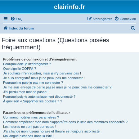
clairinfo.fr
FAQ
S’enregistrer
Connexion
R
Index du forum
e
Foire aux questions (Questions posées
c
fréquemment)
h
e
Problèmes de connexion et d’enregistrement
Pourquoi dois-je m’enregistrer ?
r
Que signifie COPPA ?
c
Je souhaite m’enregistrer, mais je n’y parviens pas !
Je suis enregistré mais je ne peux pas me connecter !
h
Pourquoi ne puis-je pas me connecter ?
Je me suis enregistré par le passé mais je ne peux plus me connecter ?!
e
J’ai perdu mon mot de passe !
r
Pourquoi suis-je automatiquement déconnecté ?
À quoi sert « Supprimer les cookies » ?
Paramètres et préférences de l’utilisateur
Comment modifier mes paramètres ?
Comment empêcher mon nom d’apparaître dans la liste des membres connectés ?
Les heures ne sont pas correctes !
J’ai changé mon fuseau horaire et l’heure est toujours incorrecte !
Ma langue n’est pas dans la liste !