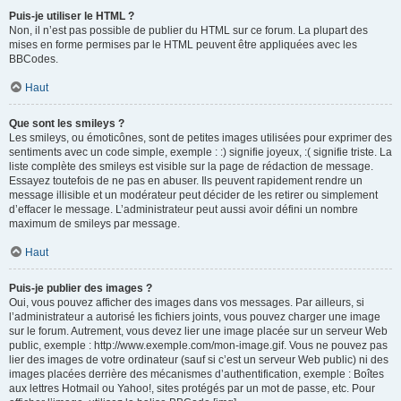
Puis-je utiliser le HTML ?
Non, il n’est pas possible de publier du HTML sur ce forum. La plupart des
mises en forme permises par le HTML peuvent être appliquées avec les
BBCodes.
Haut
Que sont les smileys ?
Les smileys, ou émoticônes, sont de petites images utilisées pour exprimer des
sentiments avec un code simple, exemple : :) signifie joyeux, :( signifie triste. La
liste complète des smileys est visible sur la page de rédaction de message.
Essayez toutefois de ne pas en abuser. Ils peuvent rapidement rendre un
message illisible et un modérateur peut décider de les retirer ou simplement
d’effacer le message. L’administrateur peut aussi avoir défini un nombre
maximum de smileys par message.
Haut
Puis-je publier des images ?
Oui, vous pouvez afficher des images dans vos messages. Par ailleurs, si
l’administrateur a autorisé les fichiers joints, vous pouvez charger une image
sur le forum. Autrement, vous devez lier une image placée sur un serveur Web
public, exemple : http://www.exemple.com/mon-image.gif. Vous ne pouvez pas
lier des images de votre ordinateur (sauf si c’est un serveur Web public) ni des
images placées derrière des mécanismes d’authentification, exemple : Boîtes
aux lettres Hotmail ou Yahoo!, sites protégés par un mot de passe, etc. Pour