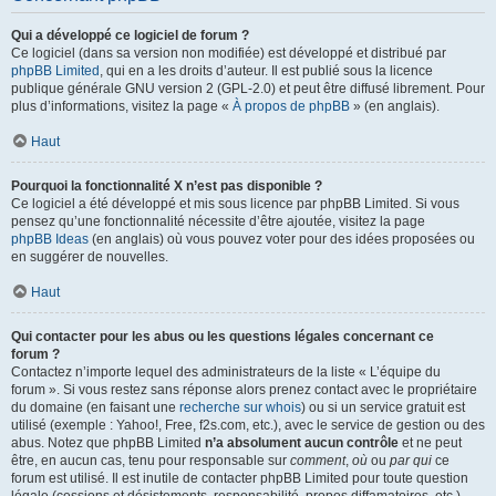
Qui a développé ce logiciel de forum ?
Ce logiciel (dans sa version non modifiée) est développé et distribué par
phpBB Limited
, qui en a les droits d’auteur. Il est publié sous la licence
publique générale GNU version 2 (GPL-2.0) et peut être diffusé librement. Pour
plus d’informations, visitez la page «
À propos de phpBB
» (en anglais).
Haut
Pourquoi la fonctionnalité X n’est pas disponible ?
Ce logiciel a été développé et mis sous licence par phpBB Limited. Si vous
pensez qu’une fonctionnalité nécessite d’être ajoutée, visitez la page
phpBB Ideas
(en anglais) où vous pouvez voter pour des idées proposées ou
en suggérer de nouvelles.
Haut
Qui contacter pour les abus ou les questions légales concernant ce
forum ?
Contactez n’importe lequel des administrateurs de la liste « L’équipe du
forum ». Si vous restez sans réponse alors prenez contact avec le propriétaire
du domaine (en faisant une
recherche sur whois
) ou si un service gratuit est
utilisé (exemple : Yahoo!, Free, f2s.com, etc.), avec le service de gestion ou des
abus. Notez que phpBB Limited
n’a absolument aucun contrôle
et ne peut
être, en aucun cas, tenu pour responsable sur
comment
,
où
ou
par qui
ce
forum est utilisé. Il est inutile de contacter phpBB Limited pour toute question