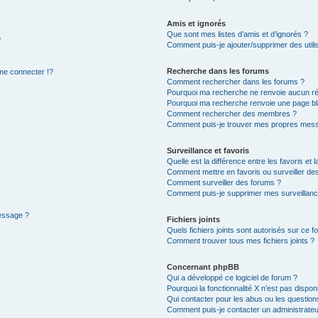
Amis et ignorés
Que sont mes listes d’amis et d’ignorés ?
?
Comment puis-je ajouter/supprimer des utilis
Recherche dans les forums
e connecter !?
Comment rechercher dans les forums ?
Pourquoi ma recherche ne renvoie aucun ré
Pourquoi ma recherche renvoie une page bl
Comment rechercher des membres ?
Comment puis-je trouver mes propres mess
Surveillance et favoris
Quelle est la différence entre les favoris et l
Comment mettre en favoris ou surveiller des
Comment surveiller des forums ?
Comment puis-je supprimer mes surveillanc
message ?
Fichiers joints
Quels fichiers joints sont autorisés sur ce f
Comment trouver tous mes fichiers joints ?
Concernant phpBB
Qui a développé ce logiciel de forum ?
Pourquoi la fonctionnalité X n’est pas dispon
Qui contacter pour les abus ou les questio
Comment puis-je contacter un administrateu