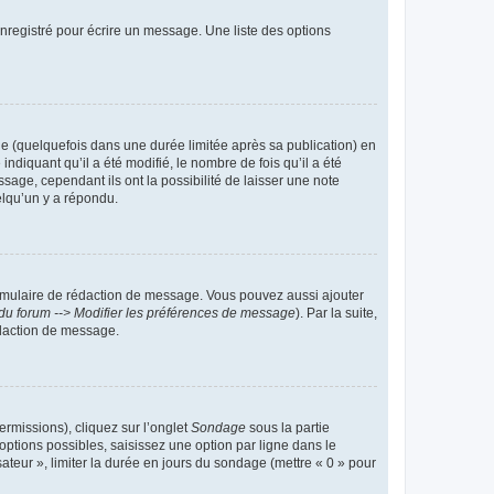
nregistré pour écrire un message. Une liste des options
 (quelquefois dans une durée limitée après sa publication) en
iquant qu’il a été modifié, le nombre de fois qu’il a été
sage, cependant ils ont la possibilité de laisser une note
elqu’un y a répondu.
rmulaire de rédaction de message. Vous pouvez aussi ajouter
du forum --> Modifier les préférences de message
). Par la suite,
daction de message.
ermissions), cliquez sur l’onglet
Sondage
sous la partie
ptions possibles, saisissez une option par ligne dans le
ateur », limiter la durée en jours du sondage (mettre « 0 » pour