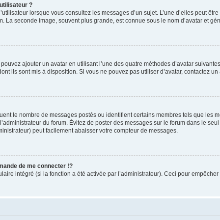
tilisateur ?
utilisateur lorsque vous consultez les messages d’un sujet. L’une d’elles peut êtr
rum. La seconde image, souvent plus grande, est connue sous le nom d’avatar et 
s pouvez ajouter un avatar en utilisant l’une des quatre méthodes d’avatar suivantes 
ont ils sont mis à disposition. Si vous ne pouvez pas utiliser d’avatar, contactez un
iquent le nombre de messages postés ou identifient certains membres tels que les 
ar l’administrateur du forum. Évitez de poster des messages sur le forum dans le seu
ministrateur) peut facilement abaisser votre compteur de messages.
mande de me connecter !?
re intégré (si la fonction a été activée par l’administrateur). Ceci pour empêcher l’u