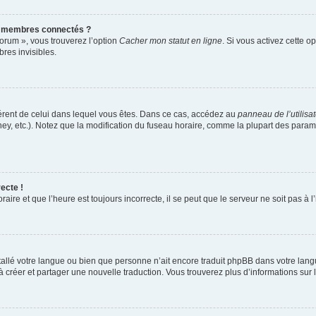
s membres connectés ?
forum », vous trouverez l’option
Cacher mon statut en ligne
. Si vous activez cette o
es invisibles.
ifférent de celui dans lequel vous êtes. Dans ce cas, accédez au
panneau de l’utilisa
ney, etc.). Notez que la modification du fuseau horaire, comme la plupart des para
ecte !
aire et que l’heure est toujours incorrecte, il se peut que le serveur ne soit pas à
installé votre langue ou bien que personne n’ait encore traduit phpBB dans votre l
s à créer et partager une nouvelle traduction. Vous trouverez plus d’informations sur l