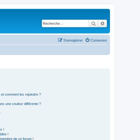
Rechercher
Recherche avancé
S’enregistrer
Connexion
s et comment les rejoindre ?
s une couleur différente ?
?
s !
bles !
n membre de ce forum !