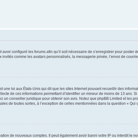
t avoir configuré les forums afin qu’il soit nécessaire de s’enregistrer pour poster
x invités comme les avatars personnalisés, la messagerie privée, l’envoi de courri
t une loi aux États-Unis qui dit que les sites Internet pouvant recueillir des infor
ollecte de ces informations permettant d’identifier un mineur de moins de 13 ans. S
tez un conseiller juridique pour obtenir son avis. Notez que phpBB Limited et les pr
gales de toutes sortes, à l’exception de celles mentionnées dans la question « Qui
réation de nouveaux comptes. Il peut également avoir banni votre IP ou interdit le no