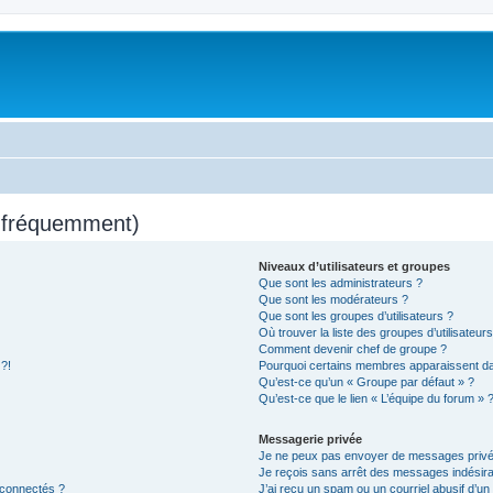
s fréquemment)
Niveaux d’utilisateurs et groupes
Que sont les administrateurs ?
Que sont les modérateurs ?
Que sont les groupes d’utilisateurs ?
Où trouver la liste des groupes d’utilisateur
Comment devenir chef de groupe ?
 ?!
Pourquoi certains membres apparaissent dan
Qu’est-ce qu’un « Groupe par défaut » ?
Qu’est-ce que le lien « L’équipe du forum » 
Messagerie privée
Je ne peux pas envoyer de messages privé
Je reçois sans arrêt des messages indésira
 connectés ?
J’ai reçu un spam ou un courriel abusif d’u