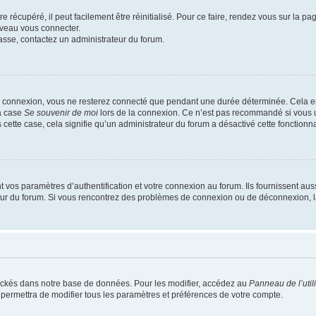
 récupéré, il peut facilement être réinitialisé. Pour ce faire, rendez vous sur la p
uveau vous connecter.
passe, contactez un administrateur du forum.
e connexion, vous ne resterez connecté que pendant une durée déterminée. Cela em
la case
Se souvenir de moi
lors de la connexion. Ce n’est pas recommandé si vous u
s cette case, cela signifie qu’un administrateur du forum a désactivé cette fonctionna
os paramètres d’authentification et votre connexion au forum. Ils fournissent aussi
teur du forum. Si vous rencontrez des problèmes de connexion ou de déconnexion, l
ockés dans notre base de données. Pour les modifier, accédez au
Panneau de l’util
 permettra de modifier tous les paramètres et préférences de votre compte.