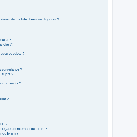
ateurs de ma liste d’amis ou d’ignorés ?
sultat ?
anche ?!
ages et sujets ?
a surveillance ?
 sujets ?
es de sujets ?
orum ?
ible ?
ns légales concernant ce forum ?
r du forum ?