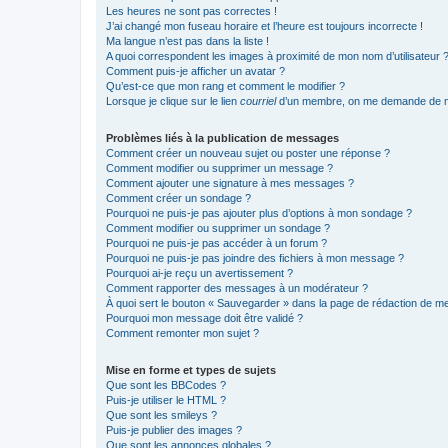
Les heures ne sont pas correctes !
J’ai changé mon fuseau horaire et l’heure est toujours incorrecte !
Ma langue n’est pas dans la liste !
A quoi correspondent les images à proximité de mon nom d’utilisateur 
Comment puis-je afficher un avatar ?
Qu’est-ce que mon rang et comment le modifier ?
Lorsque je clique sur le lien
courriel
d’un membre, on me demande de m
Problèmes liés à la publication de messages
Comment créer un nouveau sujet ou poster une réponse ?
Comment modifier ou supprimer un message ?
Comment ajouter une signature à mes messages ?
Comment créer un sondage ?
Pourquoi ne puis-je pas ajouter plus d’options à mon sondage ?
Comment modifier ou supprimer un sondage ?
Pourquoi ne puis-je pas accéder à un forum ?
Pourquoi ne puis-je pas joindre des fichiers à mon message ?
Pourquoi ai-je reçu un avertissement ?
Comment rapporter des messages à un modérateur ?
À quoi sert le bouton « Sauvegarder » dans la page de rédaction de 
Pourquoi mon message doit être validé ?
Comment remonter mon sujet ?
Mise en forme et types de sujets
Que sont les BBCodes ?
Puis-je utiliser le HTML ?
Que sont les smileys ?
Puis-je publier des images ?
Que sont les annonces globales ?