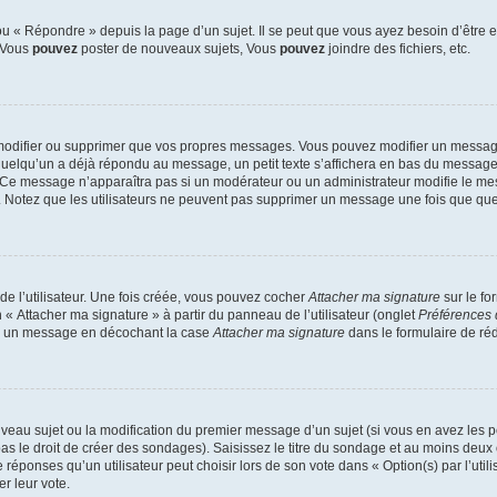
 « Répondre » depuis la page d’un sujet. Il se peut que vous ayez besoin d’être e
: Vous
pouvez
poster de nouveaux sujets, Vous
pouvez
joindre des fichiers, etc.
modifier ou supprimer que vos propres messages. Vous pouvez modifier un message
lqu’un a déjà répondu au message, un petit texte s’affichera en bas du message ind
n. Ce message n’apparaîtra pas si un modérateur ou un administrateur modifie le mes
ive. Notez que les utilisateurs ne peuvent pas supprimer un message une fois que qu
e l’utilisateur. Une fois créée, vous pouvez cocher
Attacher ma signature
sur le fo
 « Attacher ma signature » à partir du panneau de l’utilisateur (onglet
Préférences 
 à un message en décochant la case
Attacher ma signature
dans le formulaire de ré
ouveau sujet ou la modification du premier message d’un sujet (si vous en avez les p
 le droit de créer des sondages). Saisissez le titre du sondage et au moins deux o
onses qu’un utilisateur peut choisir lors de son vote dans « Option(s) par l’utilis
er leur vote.