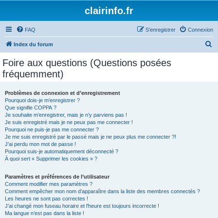
clairinfo.fr
FAQ
S’enregistrer
Connexion
R
Index du forum
e
Foire aux questions (Questions posées
c
fréquemment)
h
e
Problèmes de connexion et d’enregistrement
Pourquoi dois-je m’enregistrer ?
r
Que signifie COPPA ?
c
Je souhaite m’enregistrer, mais je n’y parviens pas !
Je suis enregistré mais je ne peux pas me connecter !
h
Pourquoi ne puis-je pas me connecter ?
Je me suis enregistré par le passé mais je ne peux plus me connecter ?!
e
J’ai perdu mon mot de passe !
r
Pourquoi suis-je automatiquement déconnecté ?
À quoi sert « Supprimer les cookies » ?
Paramètres et préférences de l’utilisateur
Comment modifier mes paramètres ?
Comment empêcher mon nom d’apparaître dans la liste des membres connectés ?
Les heures ne sont pas correctes !
J’ai changé mon fuseau horaire et l’heure est toujours incorrecte !
Ma langue n’est pas dans la liste !