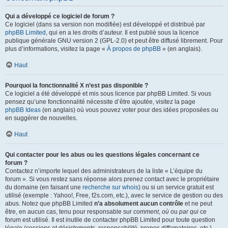
Qui a développé ce logiciel de forum ?
Ce logiciel (dans sa version non modifiée) est développé et distribué par
phpBB Limited
, qui en a les droits d’auteur. Il est publié sous la licence
publique générale GNU version 2 (GPL-2.0) et peut être diffusé librement. Pour
plus d’informations, visitez la page «
À propos de phpBB
» (en anglais).
Haut
Pourquoi la fonctionnalité X n’est pas disponible ?
Ce logiciel a été développé et mis sous licence par phpBB Limited. Si vous
pensez qu’une fonctionnalité nécessite d’être ajoutée, visitez la page
phpBB Ideas
(en anglais) où vous pouvez voter pour des idées proposées ou
en suggérer de nouvelles.
Haut
Qui contacter pour les abus ou les questions légales concernant ce
forum ?
Contactez n’importe lequel des administrateurs de la liste « L’équipe du
forum ». Si vous restez sans réponse alors prenez contact avec le propriétaire
du domaine (en faisant une
recherche sur whois
) ou si un service gratuit est
utilisé (exemple : Yahoo!, Free, f2s.com, etc.), avec le service de gestion ou des
abus. Notez que phpBB Limited
n’a absolument aucun contrôle
et ne peut
être, en aucun cas, tenu pour responsable sur
comment
,
où
ou
par qui
ce
forum est utilisé. Il est inutile de contacter phpBB Limited pour toute question