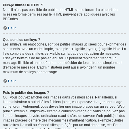
Puis-je utiliser le HTML ?
Non, il n’est pas possible de publier du HTML sur ce forum. La plupart des
mises en forme permises par le HTML peuvent être appliquées avec les
BBCodes.
Haut
Que sont les smileys ?
Les smileys, ou émoticônes, sont de petites images utilisées pour exprimer des
sentiments avec un code simple, exemple : :) signifie joyeux, :( signifie triste. La
liste complète des smileys est visible sur la page de rédaction de message.
Essayez toutefois de ne pas en abuser. Ils peuvent rapidement rendre un
message illisible et un modérateur peut décider de les retirer ou simplement
d’effacer le message. L’administrateur peut aussi avoir défini un nombre
maximum de smileys par message.
Haut
Puis-je publier des images ?
Oui, vous pouvez afficher des images dans vos messages. Par ailleurs, si
l’administrateur a autorisé les fichiers joints, vous pouvez charger une image
sur le forum. Autrement, vous devez lier une image placée sur un serveur Web
public, exemple : http://www.exemple.com/mon-image.gif. Vous ne pouvez pas
lier des images de votre ordinateur (sauf si c’est un serveur Web public) ni des
images placées derrière des mécanismes d’authentification, exemple : Boîtes
aux lettres Hotmail ou Yahoo!, sites protégés par un mot de passe, etc. Pour