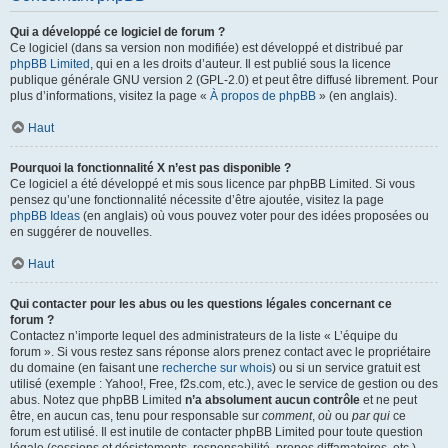
Qui a développé ce logiciel de forum ?
Ce logiciel (dans sa version non modifiée) est développé et distribué par
phpBB Limited
, qui en a les droits d’auteur. Il est publié sous la licence
publique générale GNU version 2 (GPL-2.0) et peut être diffusé librement. Pour
plus d’informations, visitez la page «
À propos de phpBB
» (en anglais).
Haut
Pourquoi la fonctionnalité X n’est pas disponible ?
Ce logiciel a été développé et mis sous licence par phpBB Limited. Si vous
pensez qu’une fonctionnalité nécessite d’être ajoutée, visitez la page
phpBB Ideas
(en anglais) où vous pouvez voter pour des idées proposées ou
en suggérer de nouvelles.
Haut
Qui contacter pour les abus ou les questions légales concernant ce
forum ?
Contactez n’importe lequel des administrateurs de la liste « L’équipe du
forum ». Si vous restez sans réponse alors prenez contact avec le propriétaire
du domaine (en faisant une
recherche sur whois
) ou si un service gratuit est
utilisé (exemple : Yahoo!, Free, f2s.com, etc.), avec le service de gestion ou des
abus. Notez que phpBB Limited
n’a absolument aucun contrôle
et ne peut
être, en aucun cas, tenu pour responsable sur
comment
,
où
ou
par qui
ce
forum est utilisé. Il est inutile de contacter phpBB Limited pour toute question