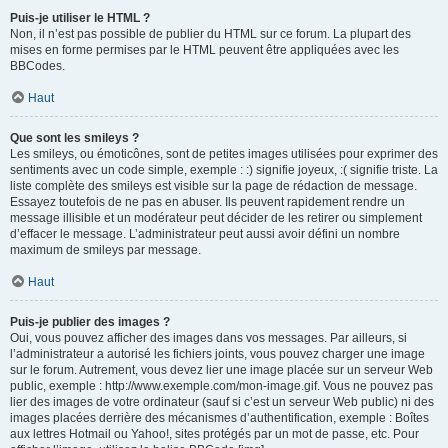
Puis-je utiliser le HTML ?
Non, il n’est pas possible de publier du HTML sur ce forum. La plupart des
mises en forme permises par le HTML peuvent être appliquées avec les
BBCodes.
Haut
Que sont les smileys ?
Les smileys, ou émoticônes, sont de petites images utilisées pour exprimer des
sentiments avec un code simple, exemple : :) signifie joyeux, :( signifie triste. La
liste complète des smileys est visible sur la page de rédaction de message.
Essayez toutefois de ne pas en abuser. Ils peuvent rapidement rendre un
message illisible et un modérateur peut décider de les retirer ou simplement
d’effacer le message. L’administrateur peut aussi avoir défini un nombre
maximum de smileys par message.
Haut
Puis-je publier des images ?
Oui, vous pouvez afficher des images dans vos messages. Par ailleurs, si
l’administrateur a autorisé les fichiers joints, vous pouvez charger une image
sur le forum. Autrement, vous devez lier une image placée sur un serveur Web
public, exemple : http://www.exemple.com/mon-image.gif. Vous ne pouvez pas
lier des images de votre ordinateur (sauf si c’est un serveur Web public) ni des
images placées derrière des mécanismes d’authentification, exemple : Boîtes
aux lettres Hotmail ou Yahoo!, sites protégés par un mot de passe, etc. Pour