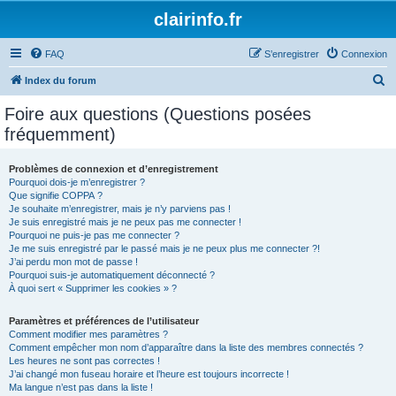
clairinfo.fr
FAQ
S’enregistrer
Connexion
R
Index du forum
e
Foire aux questions (Questions posées
c
fréquemment)
h
e
Problèmes de connexion et d’enregistrement
Pourquoi dois-je m’enregistrer ?
r
Que signifie COPPA ?
c
Je souhaite m’enregistrer, mais je n’y parviens pas !
Je suis enregistré mais je ne peux pas me connecter !
h
Pourquoi ne puis-je pas me connecter ?
Je me suis enregistré par le passé mais je ne peux plus me connecter ?!
e
J’ai perdu mon mot de passe !
r
Pourquoi suis-je automatiquement déconnecté ?
À quoi sert « Supprimer les cookies » ?
Paramètres et préférences de l’utilisateur
Comment modifier mes paramètres ?
Comment empêcher mon nom d’apparaître dans la liste des membres connectés ?
Les heures ne sont pas correctes !
J’ai changé mon fuseau horaire et l’heure est toujours incorrecte !
Ma langue n’est pas dans la liste !