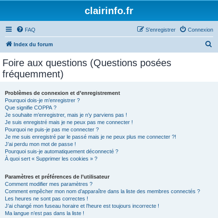
clairinfo.fr
FAQ
S’enregistrer
Connexion
R
Index du forum
e
Foire aux questions (Questions posées
c
fréquemment)
h
e
Problèmes de connexion et d’enregistrement
Pourquoi dois-je m’enregistrer ?
r
Que signifie COPPA ?
c
Je souhaite m’enregistrer, mais je n’y parviens pas !
Je suis enregistré mais je ne peux pas me connecter !
h
Pourquoi ne puis-je pas me connecter ?
Je me suis enregistré par le passé mais je ne peux plus me connecter ?!
e
J’ai perdu mon mot de passe !
r
Pourquoi suis-je automatiquement déconnecté ?
À quoi sert « Supprimer les cookies » ?
Paramètres et préférences de l’utilisateur
Comment modifier mes paramètres ?
Comment empêcher mon nom d’apparaître dans la liste des membres connectés ?
Les heures ne sont pas correctes !
J’ai changé mon fuseau horaire et l’heure est toujours incorrecte !
Ma langue n’est pas dans la liste !