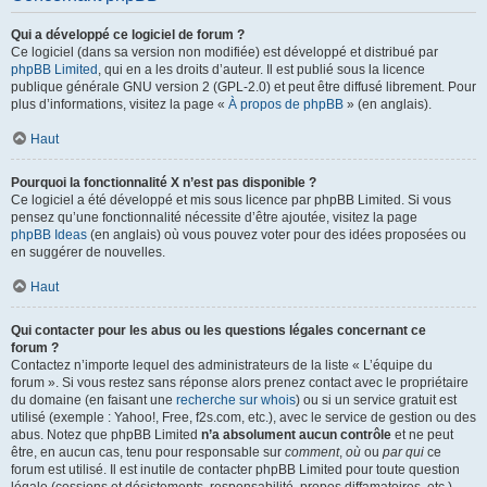
Qui a développé ce logiciel de forum ?
Ce logiciel (dans sa version non modifiée) est développé et distribué par
phpBB Limited
, qui en a les droits d’auteur. Il est publié sous la licence
publique générale GNU version 2 (GPL-2.0) et peut être diffusé librement. Pour
plus d’informations, visitez la page «
À propos de phpBB
» (en anglais).
Haut
Pourquoi la fonctionnalité X n’est pas disponible ?
Ce logiciel a été développé et mis sous licence par phpBB Limited. Si vous
pensez qu’une fonctionnalité nécessite d’être ajoutée, visitez la page
phpBB Ideas
(en anglais) où vous pouvez voter pour des idées proposées ou
en suggérer de nouvelles.
Haut
Qui contacter pour les abus ou les questions légales concernant ce
forum ?
Contactez n’importe lequel des administrateurs de la liste « L’équipe du
forum ». Si vous restez sans réponse alors prenez contact avec le propriétaire
du domaine (en faisant une
recherche sur whois
) ou si un service gratuit est
utilisé (exemple : Yahoo!, Free, f2s.com, etc.), avec le service de gestion ou des
abus. Notez que phpBB Limited
n’a absolument aucun contrôle
et ne peut
être, en aucun cas, tenu pour responsable sur
comment
,
où
ou
par qui
ce
forum est utilisé. Il est inutile de contacter phpBB Limited pour toute question