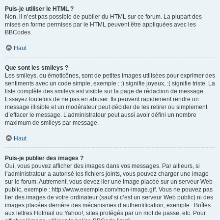
Puis-je utiliser le HTML ?
Non, il n’est pas possible de publier du HTML sur ce forum. La plupart des
mises en forme permises par le HTML peuvent être appliquées avec les
BBCodes.
Haut
Que sont les smileys ?
Les smileys, ou émoticônes, sont de petites images utilisées pour exprimer des
sentiments avec un code simple, exemple : :) signifie joyeux, :( signifie triste. La
liste complète des smileys est visible sur la page de rédaction de message.
Essayez toutefois de ne pas en abuser. Ils peuvent rapidement rendre un
message illisible et un modérateur peut décider de les retirer ou simplement
d’effacer le message. L’administrateur peut aussi avoir défini un nombre
maximum de smileys par message.
Haut
Puis-je publier des images ?
Oui, vous pouvez afficher des images dans vos messages. Par ailleurs, si
l’administrateur a autorisé les fichiers joints, vous pouvez charger une image
sur le forum. Autrement, vous devez lier une image placée sur un serveur Web
public, exemple : http://www.exemple.com/mon-image.gif. Vous ne pouvez pas
lier des images de votre ordinateur (sauf si c’est un serveur Web public) ni des
images placées derrière des mécanismes d’authentification, exemple : Boîtes
aux lettres Hotmail ou Yahoo!, sites protégés par un mot de passe, etc. Pour