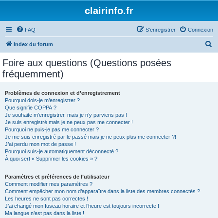
clairinfo.fr
FAQ
S’enregistrer
Connexion
R
Index du forum
e
Foire aux questions (Questions posées
c
fréquemment)
h
e
Problèmes de connexion et d’enregistrement
Pourquoi dois-je m’enregistrer ?
r
Que signifie COPPA ?
c
Je souhaite m’enregistrer, mais je n’y parviens pas !
Je suis enregistré mais je ne peux pas me connecter !
h
Pourquoi ne puis-je pas me connecter ?
Je me suis enregistré par le passé mais je ne peux plus me connecter ?!
e
J’ai perdu mon mot de passe !
r
Pourquoi suis-je automatiquement déconnecté ?
À quoi sert « Supprimer les cookies » ?
Paramètres et préférences de l’utilisateur
Comment modifier mes paramètres ?
Comment empêcher mon nom d’apparaître dans la liste des membres connectés ?
Les heures ne sont pas correctes !
J’ai changé mon fuseau horaire et l’heure est toujours incorrecte !
Ma langue n’est pas dans la liste !