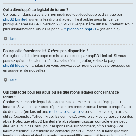
Qui a développé ce logiciel de forum ?
Ce logiciel (dans sa version non modifiée) est développé et distribué par
phpBB Limited
, qui en a les droits d’auteur. Il est publié sous la licence
publique générale GNU version 2 (GPL-2.0) et peut être diffusé librement. Pour
plus d’informations, visitez la page «
À propos de phpBB
» (en anglais).
Haut
Pourquoi la fonctionnalité X n’est pas disponible ?
Ce logiciel a été développé et mis sous licence par phpBB Limited. Si vous
pensez qu’une fonctionnalité nécessite d’être ajoutée, visitez la page
phpBB Ideas
(en anglais) où vous pouvez voter pour des idées proposées ou
en suggérer de nouvelles.
Haut
Qui contacter pour les abus ou les questions légales concernant ce
forum ?
Contactez n’importe lequel des administrateurs de la liste « L’équipe du
forum ». Si vous restez sans réponse alors prenez contact avec le propriétaire
du domaine (en faisant une
recherche sur whois
) ou si un service gratuit est
utilisé (exemple : Yahoo!, Free, f2s.com, etc.), avec le service de gestion ou des
abus. Notez que phpBB Limited
n’a absolument aucun contrôle
et ne peut
être, en aucun cas, tenu pour responsable sur
comment
,
où
ou
par qui
ce
forum est utilisé. Il est inutile de contacter phpBB Limited pour toute question