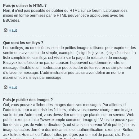
Puis-je utiliser le HTML ?
Non, il n’est pas possible de publier du HTML sur ce forum. La plupart des
mises en forme permises par le HTML peuvent être appliquées avec les
BBCodes.
Haut
Que sont les smileys ?
Les smileys, ou émoticônes, sont de petites images utilisées pour exprimer des
sentiments avec un code simple, exemple : :) signifie joyeux, :( signifie triste. La
liste complète des smileys est visible sur la page de rédaction de message.
Essayez toutefois de ne pas en abuser. Ils peuvent rapidement rendre un
message illisible et un modérateur peut décider de les retirer ou simplement
d’effacer le message. L’administrateur peut aussi avoir défini un nombre
maximum de smileys par message.
Haut
Puis-je publier des images ?
Oui, vous pouvez afficher des images dans vos messages. Par ailleurs, si
l’administrateur a autorisé les fichiers joints, vous pouvez charger une image
sur le forum. Autrement, vous devez lier une image placée sur un serveur Web
public, exemple : http://www.exemple.com/mon-image.gif. Vous ne pouvez pas
lier des images de votre ordinateur (sauf si c’est un serveur Web public) ni des
images placées derrière des mécanismes d’authentification, exemple : Boîtes
aux lettres Hotmail ou Yahoo!, sites protégés par un mot de passe, etc. Pour