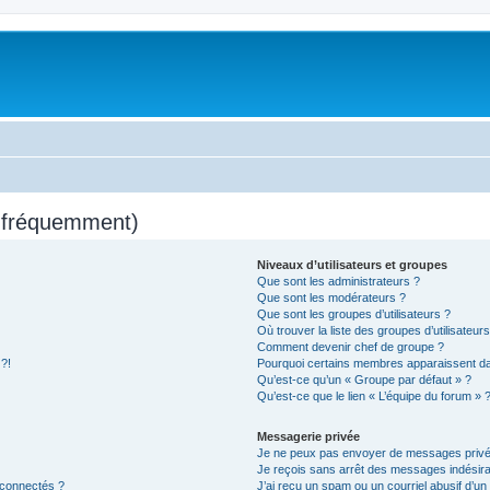
s fréquemment)
Niveaux d’utilisateurs et groupes
Que sont les administrateurs ?
Que sont les modérateurs ?
Que sont les groupes d’utilisateurs ?
Où trouver la liste des groupes d’utilisateur
Comment devenir chef de groupe ?
 ?!
Pourquoi certains membres apparaissent dan
Qu’est-ce qu’un « Groupe par défaut » ?
Qu’est-ce que le lien « L’équipe du forum » 
Messagerie privée
Je ne peux pas envoyer de messages privé
Je reçois sans arrêt des messages indésira
 connectés ?
J’ai reçu un spam ou un courriel abusif d’u