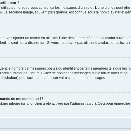
tilisateur ?
utilisateur lorsque vous consultez les messages d’un sujet. L’une d’elles peut êtr
rum. La seconde image, souvent plus grande, est connue sous le nom d’avatar et 
s pouvez ajouter un avatar en utilisant l’une des quatre méthodes d’avatar suivantes 
ont ils sont mis à disposition. Si vous ne pouvez pas utiliser d’avatar, contactez un
iquent le nombre de messages postés ou identifient certains membres tels que les 
ar l’administrateur du forum. Évitez de poster des messages sur le forum dans le seu
ministrateur) peut facilement abaisser votre compteur de messages.
mande de me connecter !?
re intégré (si la fonction a été activée par l’administrateur). Ceci pour empêcher l’u