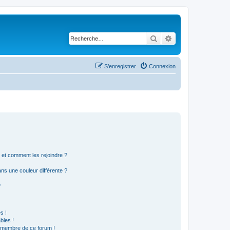
Rechercher
Recherche avancé
S’enregistrer
Connexion
s et comment les rejoindre ?
s une couleur différente ?
?
s !
bles !
n membre de ce forum !