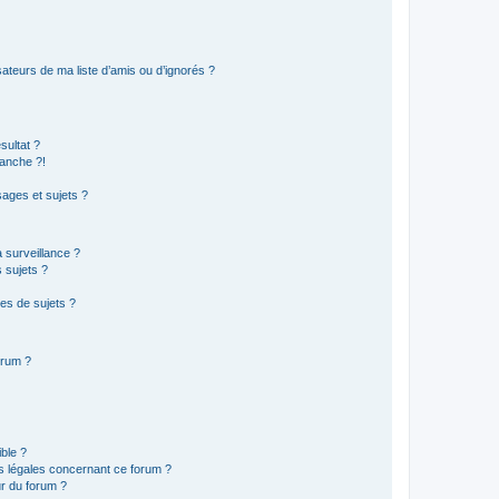
ateurs de ma liste d’amis ou d’ignorés ?
sultat ?
anche ?!
ages et sujets ?
a surveillance ?
 sujets ?
es de sujets ?
orum ?
ible ?
ns légales concernant ce forum ?
r du forum ?