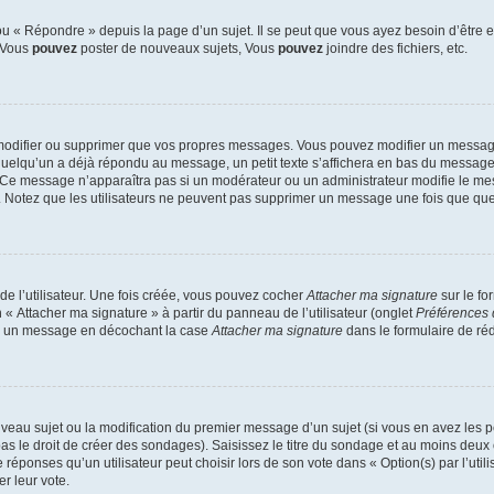
 « Répondre » depuis la page d’un sujet. Il se peut que vous ayez besoin d’être e
: Vous
pouvez
poster de nouveaux sujets, Vous
pouvez
joindre des fichiers, etc.
modifier ou supprimer que vos propres messages. Vous pouvez modifier un message
lqu’un a déjà répondu au message, un petit texte s’affichera en bas du message ind
n. Ce message n’apparaîtra pas si un modérateur ou un administrateur modifie le mes
ive. Notez que les utilisateurs ne peuvent pas supprimer un message une fois que qu
e l’utilisateur. Une fois créée, vous pouvez cocher
Attacher ma signature
sur le fo
 « Attacher ma signature » à partir du panneau de l’utilisateur (onglet
Préférences 
 à un message en décochant la case
Attacher ma signature
dans le formulaire de ré
ouveau sujet ou la modification du premier message d’un sujet (si vous en avez les p
 le droit de créer des sondages). Saisissez le titre du sondage et au moins deux o
onses qu’un utilisateur peut choisir lors de son vote dans « Option(s) par l’utilis
er leur vote.