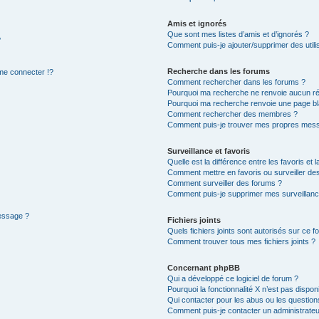
Amis et ignorés
Que sont mes listes d’amis et d’ignorés ?
?
Comment puis-je ajouter/supprimer des utilis
Recherche dans les forums
e connecter !?
Comment rechercher dans les forums ?
Pourquoi ma recherche ne renvoie aucun ré
Pourquoi ma recherche renvoie une page bl
Comment rechercher des membres ?
Comment puis-je trouver mes propres mess
Surveillance et favoris
Quelle est la différence entre les favoris et l
Comment mettre en favoris ou surveiller des
Comment surveiller des forums ?
Comment puis-je supprimer mes surveillanc
message ?
Fichiers joints
Quels fichiers joints sont autorisés sur ce f
Comment trouver tous mes fichiers joints ?
Concernant phpBB
Qui a développé ce logiciel de forum ?
Pourquoi la fonctionnalité X n’est pas dispon
Qui contacter pour les abus ou les questio
Comment puis-je contacter un administrateu