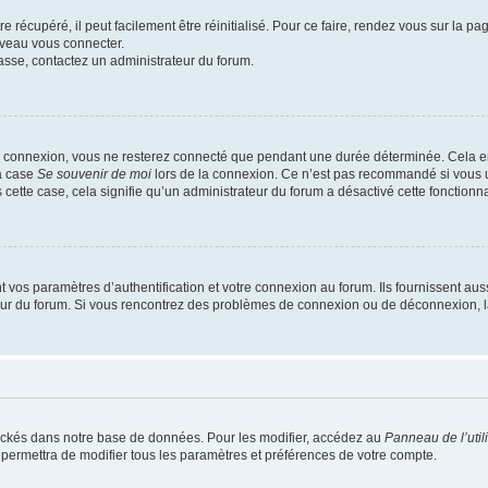
 récupéré, il peut facilement être réinitialisé. Pour ce faire, rendez vous sur la p
uveau vous connecter.
passe, contactez un administrateur du forum.
e connexion, vous ne resterez connecté que pendant une durée déterminée. Cela em
la case
Se souvenir de moi
lors de la connexion. Ce n’est pas recommandé si vous u
s cette case, cela signifie qu’un administrateur du forum a désactivé cette fonctionna
os paramètres d’authentification et votre connexion au forum. Ils fournissent aussi
teur du forum. Si vous rencontrez des problèmes de connexion ou de déconnexion, l
ockés dans notre base de données. Pour les modifier, accédez au
Panneau de l’util
 permettra de modifier tous les paramètres et préférences de votre compte.