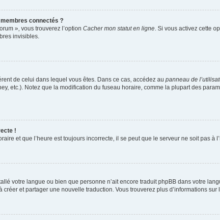
s membres connectés ?
forum », vous trouverez l’option
Cacher mon statut en ligne
. Si vous activez cette o
es invisibles.
ifférent de celui dans lequel vous êtes. Dans ce cas, accédez au
panneau de l’utilisa
ney, etc.). Notez que la modification du fuseau horaire, comme la plupart des para
ecte !
aire et que l’heure est toujours incorrecte, il se peut que le serveur ne soit pas à
installé votre langue ou bien que personne n’ait encore traduit phpBB dans votre l
s à créer et partager une nouvelle traduction. Vous trouverez plus d’informations sur l