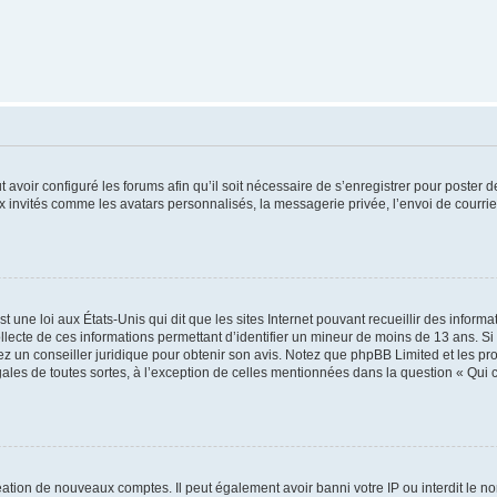
t avoir configuré les forums afin qu’il soit nécessaire de s’enregistrer pour poster
x invités comme les avatars personnalisés, la messagerie privée, l’envoi de courri
t une loi aux États-Unis qui dit que les sites Internet pouvant recueillir des infor
ollecte de ces informations permettant d’identifier un mineur de moins de 13 ans. S
tez un conseiller juridique pour obtenir son avis. Notez que phpBB Limited et les pr
gales de toutes sortes, à l’exception de celles mentionnées dans la question « Qui
réation de nouveaux comptes. Il peut également avoir banni votre IP ou interdit le no