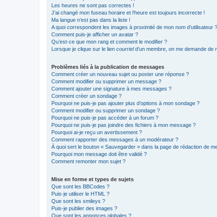
Les heures ne sont pas correctes !
J’ai changé mon fuseau horaire et l’heure est toujours incorrecte !
Ma langue n’est pas dans la liste !
A quoi correspondent les images à proximité de mon nom d’utilisateur 
Comment puis-je afficher un avatar ?
Qu’est-ce que mon rang et comment le modifier ?
Lorsque je clique sur le lien
courriel
d’un membre, on me demande de m
Problèmes liés à la publication de messages
Comment créer un nouveau sujet ou poster une réponse ?
Comment modifier ou supprimer un message ?
Comment ajouter une signature à mes messages ?
Comment créer un sondage ?
Pourquoi ne puis-je pas ajouter plus d’options à mon sondage ?
Comment modifier ou supprimer un sondage ?
Pourquoi ne puis-je pas accéder à un forum ?
Pourquoi ne puis-je pas joindre des fichiers à mon message ?
Pourquoi ai-je reçu un avertissement ?
Comment rapporter des messages à un modérateur ?
À quoi sert le bouton « Sauvegarder » dans la page de rédaction de 
Pourquoi mon message doit être validé ?
Comment remonter mon sujet ?
Mise en forme et types de sujets
Que sont les BBCodes ?
Puis-je utiliser le HTML ?
Que sont les smileys ?
Puis-je publier des images ?
Que sont les annonces globales ?