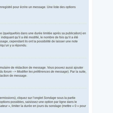
nregistré pour écrire un message. Une liste des options
 (quelquefois dans une durée limitée après sa publication) en
iquant qu’il a été modifié, le nombre de fois qu’il a été
sage, cependant ils ont la possibilité de laisser une note
elqu’un y a répondu.
rmulaire de rédaction de message. Vous pouvez aussi ajouter
du forum --> Modifier les préférences de message
). Par la suite,
daction de message.
ermissions), cliquez sur l’onglet
Sondage
sous la partie
ptions possibles, saisissez une option par ligne dans le
ateur », limiter la durée en jours du sondage (mettre « 0 » pour