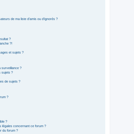
ateurs de ma liste d’amis ou d’ignorés ?
sultat ?
anche ?!
ages et sujets ?
a surveillance ?
 sujets ?
es de sujets ?
orum ?
ible ?
ns légales concernant ce forum ?
r du forum ?