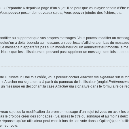
 « Répondre » depuis la page d’un sujet. Il se peut que vous ayez besoin d’être e
: Vous
pouvez
poster de nouveaux sujets, Vous
pouvez
joindre des fichiers, etc.
modifier ou supprimer que vos propres messages. Vous pouvez modifier un message
lqu’un a déjà répondu au message, un petit texte s’affichera en bas du message ind
n. Ce message n’apparaîtra pas si un modérateur ou un administrateur modifie le mes
ive. Notez que les utilisateurs ne peuvent pas supprimer un message une fois que qu
e l’utilisateur. Une fois créée, vous pouvez cocher
Attacher ma signature
sur le fo
 « Attacher ma signature » à partir du panneau de l’utilisateur (onglet
Préférences 
 à un message en décochant la case
Attacher ma signature
dans le formulaire de ré
ouveau sujet ou la modification du premier message d’un sujet (si vous en avez les p
 le droit de créer des sondages). Saisissez le titre du sondage et au moins deux o
onses qu’un utilisateur peut choisir lors de son vote dans « Option(s) par l’utilis
er leur vote.