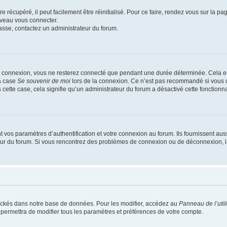
 récupéré, il peut facilement être réinitialisé. Pour ce faire, rendez vous sur la p
uveau vous connecter.
passe, contactez un administrateur du forum.
e connexion, vous ne resterez connecté que pendant une durée déterminée. Cela em
la case
Se souvenir de moi
lors de la connexion. Ce n’est pas recommandé si vous u
s cette case, cela signifie qu’un administrateur du forum a désactivé cette fonctionna
os paramètres d’authentification et votre connexion au forum. Ils fournissent aussi
teur du forum. Si vous rencontrez des problèmes de connexion ou de déconnexion, l
ockés dans notre base de données. Pour les modifier, accédez au
Panneau de l’util
 permettra de modifier tous les paramètres et préférences de votre compte.