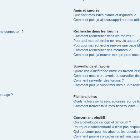
Amis et ignorés
Que sont mes listes d’amis et d’ignorés ?
?
Comment puis-je ajouter/supprimer des utilis
Recherche dans les forums
e connecter !?
Comment rechercher dans les forums ?
Pourquoi ma recherche ne renvoie aucun ré
Pourquoi ma recherche renvoie une page bl
Comment rechercher des membres ?
Comment puis-je trouver mes propres mess
Surveillance et favoris
Quelle est la différence entre les favoris et l
Comment mettre en favoris ou surveiller des
Comment surveiller des forums ?
Comment puis-je supprimer mes surveillanc
message ?
Fichiers joints
Quels fichiers joints sont autorisés sur ce f
Comment trouver tous mes fichiers joints ?
Concernant phpBB
Qui a développé ce logiciel de forum ?
Pourquoi la fonctionnalité X n’est pas dispon
Qui contacter pour les abus ou les questio
Comment puis-je contacter un administrateu