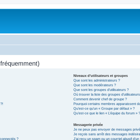
s fréquemment)
Niveaux d’utilisateurs et groupes
Que sont les administrateurs ?
Que sont les modérateurs ?
Que sont les groupes d’utilisateurs ?
Où trouver la liste des groupes d’utilisateur
Comment devenir chef de groupe ?
 ?!
Pourquoi certains membres apparaissent dan
Qu’est-ce qu’un « Groupe par défaut » ?
Qu’est-ce que le lien « L’équipe du forum » 
Messagerie privée
Je ne peux pas envoyer de messages privé
Je reçois sans arrêt des messages indésira
 connectés ?
J’ai reçu un spam ou un courriel abusif d’u