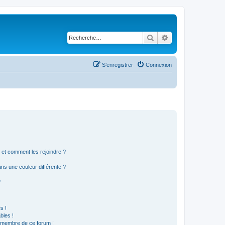
Rechercher
Recherche avancé
S’enregistrer
Connexion
s et comment les rejoindre ?
s une couleur différente ?
?
s !
bles !
n membre de ce forum !