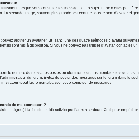
tilisateur ?
utilisateur lorsque vous consultez les messages d’un sujet. L’une d’elles peut êtr
rum. La seconde image, souvent plus grande, est connue sous le nom d’avatar et 
s pouvez ajouter un avatar en utilisant l’une des quatre méthodes d’avatar suivantes 
ont ils sont mis à disposition. Si vous ne pouvez pas utiliser d’avatar, contactez un
iquent le nombre de messages postés ou identifient certains membres tels que les 
ar l’administrateur du forum. Évitez de poster des messages sur le forum dans le seu
ministrateur) peut facilement abaisser votre compteur de messages.
mande de me connecter !?
re intégré (si la fonction a été activée par l’administrateur). Ceci pour empêcher l’u