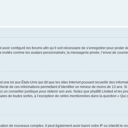
t avoir configuré les forums afin qu’il soit nécessaire de s’enregistrer pour poster
x invités comme les avatars personnalisés, la messagerie privée, l’envoi de courri
t une loi aux États-Unis qui dit que les sites Internet pouvant recueillir des infor
ollecte de ces informations permettant d’identifier un mineur de moins de 13 ans. S
tez un conseiller juridique pour obtenir son avis. Notez que phpBB Limited et les pr
gales de toutes sortes, à l’exception de celles mentionnées dans la question « Qui
réation de nouveaux comptes. Il peut également avoir banni votre IP ou interdit le no