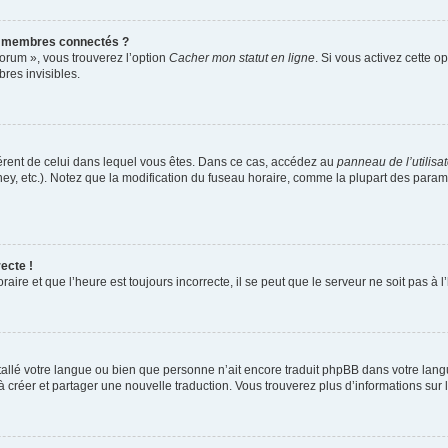
s membres connectés ?
forum », vous trouverez l’option
Cacher mon statut en ligne
. Si vous activez cette o
es invisibles.
ifférent de celui dans lequel vous êtes. Dans ce cas, accédez au
panneau de l’utilisa
ney, etc.). Notez que la modification du fuseau horaire, comme la plupart des para
ecte !
aire et que l’heure est toujours incorrecte, il se peut que le serveur ne soit pas à
installé votre langue ou bien que personne n’ait encore traduit phpBB dans votre l
s à créer et partager une nouvelle traduction. Vous trouverez plus d’informations sur l