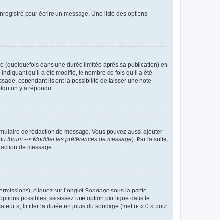
nregistré pour écrire un message. Une liste des options
 (quelquefois dans une durée limitée après sa publication) en
iquant qu’il a été modifié, le nombre de fois qu’il a été
sage, cependant ils ont la possibilité de laisser une note
elqu’un y a répondu.
rmulaire de rédaction de message. Vous pouvez aussi ajouter
du forum --> Modifier les préférences de message
). Par la suite,
daction de message.
ermissions), cliquez sur l’onglet
Sondage
sous la partie
ptions possibles, saisissez une option par ligne dans le
ateur », limiter la durée en jours du sondage (mettre « 0 » pour