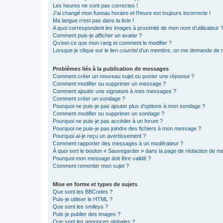
Les heures ne sont pas correctes !
J’ai changé mon fuseau horaire et l’heure est toujours incorrecte !
Ma langue n’est pas dans la liste !
A quoi correspondent les images à proximité de mon nom d’utilisateur 
Comment puis-je afficher un avatar ?
Qu’est-ce que mon rang et comment le modifier ?
Lorsque je clique sur le lien
courriel
d’un membre, on me demande de m
Problèmes liés à la publication de messages
Comment créer un nouveau sujet ou poster une réponse ?
Comment modifier ou supprimer un message ?
Comment ajouter une signature à mes messages ?
Comment créer un sondage ?
Pourquoi ne puis-je pas ajouter plus d’options à mon sondage ?
Comment modifier ou supprimer un sondage ?
Pourquoi ne puis-je pas accéder à un forum ?
Pourquoi ne puis-je pas joindre des fichiers à mon message ?
Pourquoi ai-je reçu un avertissement ?
Comment rapporter des messages à un modérateur ?
À quoi sert le bouton « Sauvegarder » dans la page de rédaction de 
Pourquoi mon message doit être validé ?
Comment remonter mon sujet ?
Mise en forme et types de sujets
Que sont les BBCodes ?
Puis-je utiliser le HTML ?
Que sont les smileys ?
Puis-je publier des images ?
Que sont les annonces globales ?