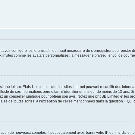
t avoir configuré les forums afin qu’il soit nécessaire de s’enregistrer pour poster
x invités comme les avatars personnalisés, la messagerie privée, l’envoi de courri
t une loi aux États-Unis qui dit que les sites Internet pouvant recueillir des infor
ollecte de ces informations permettant d’identifier un mineur de moins de 13 ans. S
tez un conseiller juridique pour obtenir son avis. Notez que phpBB Limited et les pr
gales de toutes sortes, à l’exception de celles mentionnées dans la question « Qui
réation de nouveaux comptes. Il peut également avoir banni votre IP ou interdit le no