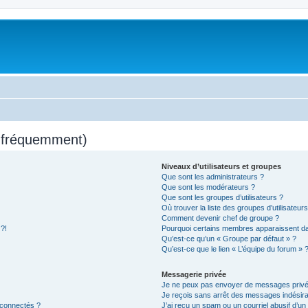
s fréquemment)
Niveaux d’utilisateurs et groupes
Que sont les administrateurs ?
Que sont les modérateurs ?
Que sont les groupes d’utilisateurs ?
Où trouver la liste des groupes d’utilisateur
Comment devenir chef de groupe ?
 ?!
Pourquoi certains membres apparaissent dan
Qu’est-ce qu’un « Groupe par défaut » ?
Qu’est-ce que le lien « L’équipe du forum » 
Messagerie privée
Je ne peux pas envoyer de messages privé
Je reçois sans arrêt des messages indésira
 connectés ?
J’ai reçu un spam ou un courriel abusif d’u