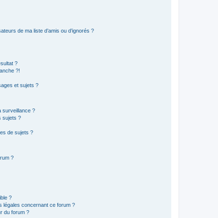
ateurs de ma liste d’amis ou d’ignorés ?
sultat ?
anche ?!
ages et sujets ?
a surveillance ?
 sujets ?
es de sujets ?
orum ?
ible ?
ns légales concernant ce forum ?
r du forum ?