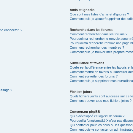
Amis et ignorés
Que sont mes listes d’amis et d’ignorés ?
?
Comment puis-je ajouter/supprimer des utilis
Recherche dans les forums
e connecter !?
Comment rechercher dans les forums ?
Pourquoi ma recherche ne renvoie aucun ré
Pourquoi ma recherche renvoie une page bl
Comment rechercher des membres ?
Comment puis-je trouver mes propres mess
Surveillance et favoris
Quelle est la différence entre les favoris et l
Comment mettre en favoris ou surveiller des
Comment surveiller des forums ?
Comment puis-je supprimer mes surveillanc
message ?
Fichiers joints
Quels fichiers joints sont autorisés sur ce f
Comment trouver tous mes fichiers joints ?
Concernant phpBB
Qui a développé ce logiciel de forum ?
Pourquoi la fonctionnalité X n’est pas dispon
Qui contacter pour les abus ou les questio
Comment puis-je contacter un administrateu