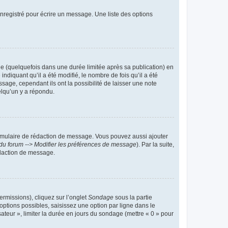
nregistré pour écrire un message. Une liste des options
 (quelquefois dans une durée limitée après sa publication) en
iquant qu’il a été modifié, le nombre de fois qu’il a été
sage, cependant ils ont la possibilité de laisser une note
elqu’un y a répondu.
rmulaire de rédaction de message. Vous pouvez aussi ajouter
du forum --> Modifier les préférences de message
). Par la suite,
daction de message.
ermissions), cliquez sur l’onglet
Sondage
sous la partie
ptions possibles, saisissez une option par ligne dans le
ateur », limiter la durée en jours du sondage (mettre « 0 » pour