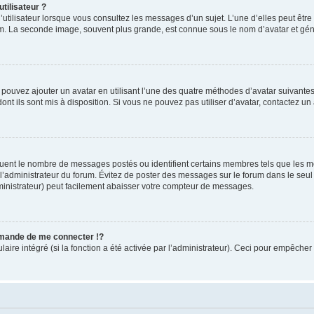
tilisateur ?
utilisateur lorsque vous consultez les messages d’un sujet. L’une d’elles peut êtr
rum. La seconde image, souvent plus grande, est connue sous le nom d’avatar et 
s pouvez ajouter un avatar en utilisant l’une des quatre méthodes d’avatar suivantes 
ont ils sont mis à disposition. Si vous ne pouvez pas utiliser d’avatar, contactez un
iquent le nombre de messages postés ou identifient certains membres tels que les 
ar l’administrateur du forum. Évitez de poster des messages sur le forum dans le seu
ministrateur) peut facilement abaisser votre compteur de messages.
mande de me connecter !?
re intégré (si la fonction a été activée par l’administrateur). Ceci pour empêcher l’u