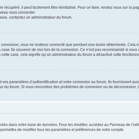
 récupéré, il peut facilement être réinitialisé. Pour ce faire, rendez vous sur la p
uveau vous connecter.
passe, contactez un administrateur du forum.
e connexion, vous ne resterez connecté que pendant une durée déterminée. Cela em
la case
Se souvenir de moi
lors de la connexion. Ce n’est pas recommandé si vous u
s cette case, cela signifie qu’un administrateur du forum a désactivé cette fonctionna
os paramètres d’authentification et votre connexion au forum. Ils fournissent aussi
teur du forum. Si vous rencontrez des problèmes de connexion ou de déconnexion, l
ockés dans notre base de données. Pour les modifier, accédez au
Panneau de l’util
 permettra de modifier tous les paramètres et préférences de votre compte.