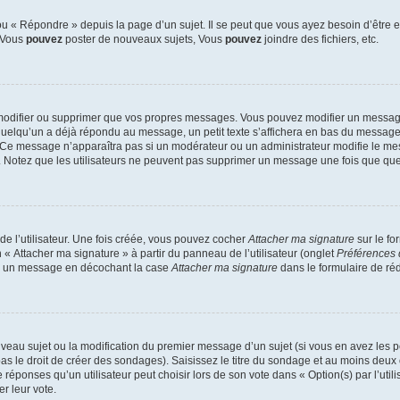
 « Répondre » depuis la page d’un sujet. Il se peut que vous ayez besoin d’être e
: Vous
pouvez
poster de nouveaux sujets, Vous
pouvez
joindre des fichiers, etc.
modifier ou supprimer que vos propres messages. Vous pouvez modifier un message
lqu’un a déjà répondu au message, un petit texte s’affichera en bas du message ind
n. Ce message n’apparaîtra pas si un modérateur ou un administrateur modifie le mes
ive. Notez que les utilisateurs ne peuvent pas supprimer un message une fois que qu
e l’utilisateur. Une fois créée, vous pouvez cocher
Attacher ma signature
sur le fo
 « Attacher ma signature » à partir du panneau de l’utilisateur (onglet
Préférences 
 à un message en décochant la case
Attacher ma signature
dans le formulaire de ré
ouveau sujet ou la modification du premier message d’un sujet (si vous en avez les p
 le droit de créer des sondages). Saisissez le titre du sondage et au moins deux o
onses qu’un utilisateur peut choisir lors de son vote dans « Option(s) par l’utilis
er leur vote.