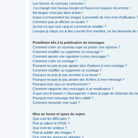
Les heures ne sont pas correctes !
J’ai changé mon fuseau horaire et l’heure est toujours incorrecte !
Ma langue n’est pas dans la liste !
A quoi correspondent les images à proximité de mon nom d’utilisateur 
Comment puis-je afficher un avatar ?
Qu’est-ce que mon rang et comment le modifier ?
Lorsque je clique sur le lien
courriel
d’un membre, on me demande de m
Problèmes liés à la publication de messages
Comment créer un nouveau sujet ou poster une réponse ?
Comment modifier ou supprimer un message ?
Comment ajouter une signature à mes messages ?
Comment créer un sondage ?
Pourquoi ne puis-je pas ajouter plus d’options à mon sondage ?
Comment modifier ou supprimer un sondage ?
Pourquoi ne puis-je pas accéder à un forum ?
Pourquoi ne puis-je pas joindre des fichiers à mon message ?
Pourquoi ai-je reçu un avertissement ?
Comment rapporter des messages à un modérateur ?
À quoi sert le bouton « Sauvegarder » dans la page de rédaction de 
Pourquoi mon message doit être validé ?
Comment remonter mon sujet ?
Mise en forme et types de sujets
Que sont les BBCodes ?
Puis-je utiliser le HTML ?
Que sont les smileys ?
Puis-je publier des images ?
Que sont les annonces globales ?