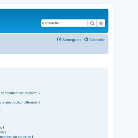
Rechercher
Recherche avancé
S’enregistrer
Connexion
s et comment les rejoindre ?
s une couleur différente ?
?
s !
bles !
n membre de ce forum !