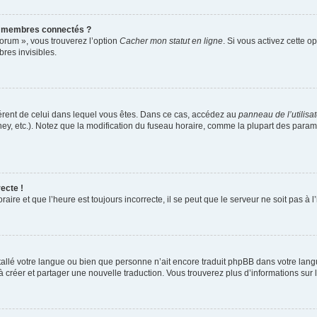
s membres connectés ?
forum », vous trouverez l’option
Cacher mon statut en ligne
. Si vous activez cette o
es invisibles.
ifférent de celui dans lequel vous êtes. Dans ce cas, accédez au
panneau de l’utilisa
ney, etc.). Notez que la modification du fuseau horaire, comme la plupart des para
ecte !
aire et que l’heure est toujours incorrecte, il se peut que le serveur ne soit pas à
installé votre langue ou bien que personne n’ait encore traduit phpBB dans votre l
s à créer et partager une nouvelle traduction. Vous trouverez plus d’informations sur l