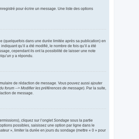
nregistré pour écrire un message. Une liste des options
 (quelquefois dans une durée limitée après sa publication) en
iquant qu’il a été modifié, le nombre de fois qu’il a été
sage, cependant ils ont la possibilité de laisser une note
elqu’un y a répondu.
rmulaire de rédaction de message. Vous pouvez aussi ajouter
du forum --> Modifier les préférences de message
). Par la suite,
daction de message.
ermissions), cliquez sur l’onglet
Sondage
sous la partie
ptions possibles, saisissez une option par ligne dans le
ateur », limiter la durée en jours du sondage (mettre « 0 » pour