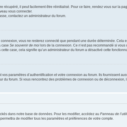
 récupéré, il peut facilement être réinitialisé. Pour ce faire, rendez vous sur la p
uveau vous connecter.
passe, contactez un administrateur du forum.
e connexion, vous ne resterez connecté que pendant une durée déterminée. Cela em
la case
Se souvenir de moi
lors de la connexion. Ce n’est pas recommandé si vous u
s cette case, cela signifie qu’un administrateur du forum a désactivé cette fonctionna
os paramètres d’authentification et votre connexion au forum. Ils fournissent aussi
teur du forum. Si vous rencontrez des problèmes de connexion ou de déconnexion, l
ockés dans notre base de données. Pour les modifier, accédez au
Panneau de l’util
 permettra de modifier tous les paramètres et préférences de votre compte.