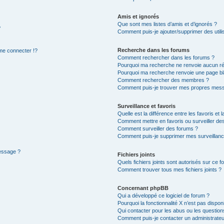
Amis et ignorés
Que sont mes listes d’amis et d’ignorés ?
?
Comment puis-je ajouter/supprimer des utilis
Recherche dans les forums
e connecter !?
Comment rechercher dans les forums ?
Pourquoi ma recherche ne renvoie aucun ré
Pourquoi ma recherche renvoie une page bl
Comment rechercher des membres ?
Comment puis-je trouver mes propres mess
Surveillance et favoris
Quelle est la différence entre les favoris et l
Comment mettre en favoris ou surveiller des
Comment surveiller des forums ?
Comment puis-je supprimer mes surveillanc
message ?
Fichiers joints
Quels fichiers joints sont autorisés sur ce f
Comment trouver tous mes fichiers joints ?
Concernant phpBB
Qui a développé ce logiciel de forum ?
Pourquoi la fonctionnalité X n’est pas dispon
Qui contacter pour les abus ou les questio
Comment puis-je contacter un administrateu