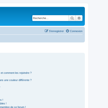
Rechercher
Recherche avancé
S’enregistrer
Connexion
s et comment les rejoindre ?
s une couleur différente ?
?
s !
bles !
n membre de ce forum !