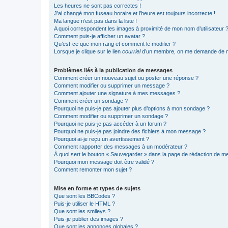
Les heures ne sont pas correctes !
J’ai changé mon fuseau horaire et l’heure est toujours incorrecte !
Ma langue n’est pas dans la liste !
A quoi correspondent les images à proximité de mon nom d’utilisateur 
Comment puis-je afficher un avatar ?
Qu’est-ce que mon rang et comment le modifier ?
Lorsque je clique sur le lien
courriel
d’un membre, on me demande de m
Problèmes liés à la publication de messages
Comment créer un nouveau sujet ou poster une réponse ?
Comment modifier ou supprimer un message ?
Comment ajouter une signature à mes messages ?
Comment créer un sondage ?
Pourquoi ne puis-je pas ajouter plus d’options à mon sondage ?
Comment modifier ou supprimer un sondage ?
Pourquoi ne puis-je pas accéder à un forum ?
Pourquoi ne puis-je pas joindre des fichiers à mon message ?
Pourquoi ai-je reçu un avertissement ?
Comment rapporter des messages à un modérateur ?
À quoi sert le bouton « Sauvegarder » dans la page de rédaction de 
Pourquoi mon message doit être validé ?
Comment remonter mon sujet ?
Mise en forme et types de sujets
Que sont les BBCodes ?
Puis-je utiliser le HTML ?
Que sont les smileys ?
Puis-je publier des images ?
Que sont les annonces globales ?