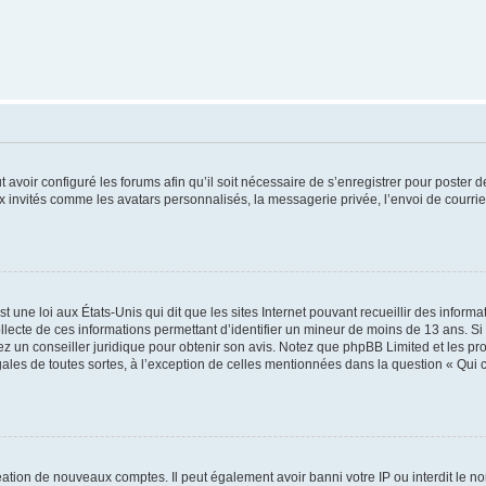
t avoir configuré les forums afin qu’il soit nécessaire de s’enregistrer pour poster
x invités comme les avatars personnalisés, la messagerie privée, l’envoi de courri
t une loi aux États-Unis qui dit que les sites Internet pouvant recueillir des infor
ollecte de ces informations permettant d’identifier un mineur de moins de 13 ans. S
tez un conseiller juridique pour obtenir son avis. Notez que phpBB Limited et les pr
gales de toutes sortes, à l’exception de celles mentionnées dans la question « Qui
réation de nouveaux comptes. Il peut également avoir banni votre IP ou interdit le no