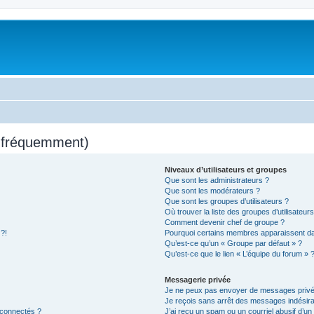
s fréquemment)
Niveaux d’utilisateurs et groupes
Que sont les administrateurs ?
Que sont les modérateurs ?
Que sont les groupes d’utilisateurs ?
Où trouver la liste des groupes d’utilisateur
Comment devenir chef de groupe ?
 ?!
Pourquoi certains membres apparaissent dan
Qu’est-ce qu’un « Groupe par défaut » ?
Qu’est-ce que le lien « L’équipe du forum » 
Messagerie privée
Je ne peux pas envoyer de messages privé
Je reçois sans arrêt des messages indésira
 connectés ?
J’ai reçu un spam ou un courriel abusif d’u