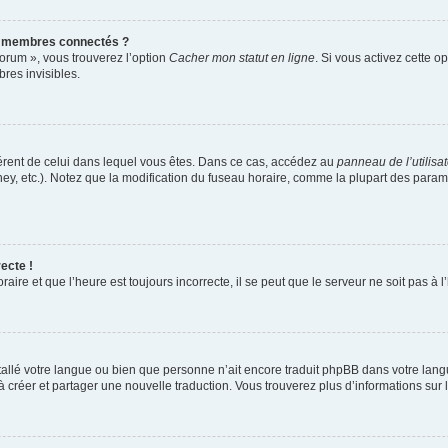
s membres connectés ?
forum », vous trouverez l’option
Cacher mon statut en ligne
. Si vous activez cette o
es invisibles.
ifférent de celui dans lequel vous êtes. Dans ce cas, accédez au
panneau de l’utilisa
ney, etc.). Notez que la modification du fuseau horaire, comme la plupart des para
ecte !
aire et que l’heure est toujours incorrecte, il se peut que le serveur ne soit pas à
installé votre langue ou bien que personne n’ait encore traduit phpBB dans votre l
s à créer et partager une nouvelle traduction. Vous trouverez plus d’informations sur l