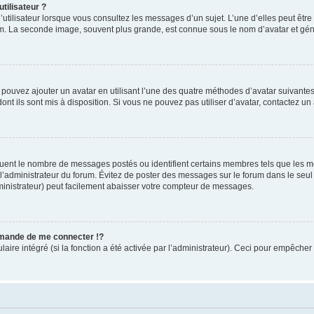
tilisateur ?
utilisateur lorsque vous consultez les messages d’un sujet. L’une d’elles peut êtr
rum. La seconde image, souvent plus grande, est connue sous le nom d’avatar et 
s pouvez ajouter un avatar en utilisant l’une des quatre méthodes d’avatar suivantes 
ont ils sont mis à disposition. Si vous ne pouvez pas utiliser d’avatar, contactez un
iquent le nombre de messages postés ou identifient certains membres tels que les 
ar l’administrateur du forum. Évitez de poster des messages sur le forum dans le seu
ministrateur) peut facilement abaisser votre compteur de messages.
mande de me connecter !?
re intégré (si la fonction a été activée par l’administrateur). Ceci pour empêcher l’u