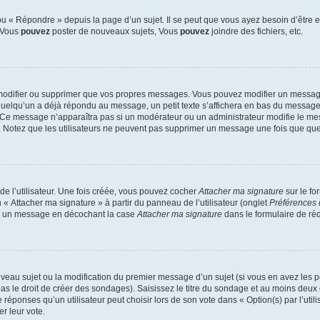
 « Répondre » depuis la page d’un sujet. Il se peut que vous ayez besoin d’être e
: Vous
pouvez
poster de nouveaux sujets, Vous
pouvez
joindre des fichiers, etc.
modifier ou supprimer que vos propres messages. Vous pouvez modifier un message
lqu’un a déjà répondu au message, un petit texte s’affichera en bas du message ind
n. Ce message n’apparaîtra pas si un modérateur ou un administrateur modifie le mes
ive. Notez que les utilisateurs ne peuvent pas supprimer un message une fois que qu
e l’utilisateur. Une fois créée, vous pouvez cocher
Attacher ma signature
sur le fo
 « Attacher ma signature » à partir du panneau de l’utilisateur (onglet
Préférences 
 à un message en décochant la case
Attacher ma signature
dans le formulaire de ré
ouveau sujet ou la modification du premier message d’un sujet (si vous en avez les p
 le droit de créer des sondages). Saisissez le titre du sondage et au moins deux o
onses qu’un utilisateur peut choisir lors de son vote dans « Option(s) par l’utilis
er leur vote.