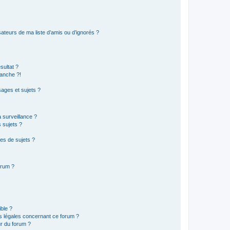
ateurs de ma liste d’amis ou d’ignorés ?
sultat ?
anche ?!
ages et sujets ?
a surveillance ?
 sujets ?
es de sujets ?
orum ?
ible ?
ns légales concernant ce forum ?
r du forum ?