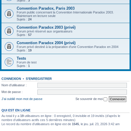
Sujets :
3
Convention Paradox, Paris 2003
Forum public concernant la Convention Internationale Paradox 2003.
Maintenant en lecture seule
Sujets :
24
Convention Paradox 2003 (privé)
Forum privé réservé aux organisateurs
Sujets :
57
Convention Paradox 2004 (privé)
Forum privé destiné à la préparation d'une Convention Paradox en 2004
Sujets :
19
Tests
Forum de test
Sujets :
1
CONNEXION
•
S’ENREGISTRER
Nom d’utilisateur :
Mot de passe :
J’ai oublié mon mot de passe
Se souvenir de moi
QUI EST EN LIGNE
Au total il y a
19
utilisateurs en ligne : 0 enregistré, 0 invisible et 19 invités (d’après le
nombre d’utilisateurs actifs ces 5 dernières minutes)
Le record du nombre d’utilisateurs en ligne est de
1545
, le jeu. juil. 23, 2026 3:42 am