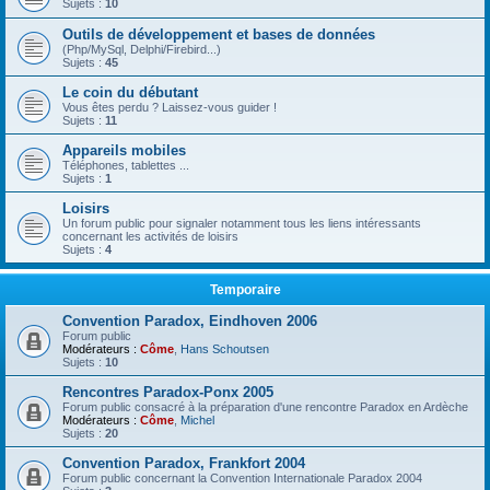
Sujets :
10
Outils de développement et bases de données
(Php/MySql, Delphi/Firebird...)
Sujets :
45
Le coin du débutant
Vous êtes perdu ? Laissez-vous guider !
Sujets :
11
Appareils mobiles
Téléphones, tablettes ...
Sujets :
1
Loisirs
Un forum public pour signaler notamment tous les liens intéressants
concernant les activités de loisirs
Sujets :
4
Temporaire
Convention Paradox, Eindhoven 2006
Forum public
Modérateurs :
Côme
,
Hans Schoutsen
Sujets :
10
Rencontres Paradox-Ponx 2005
Forum public consacré à la préparation d'une rencontre Paradox en Ardèche
Modérateurs :
Côme
,
Michel
Sujets :
20
Convention Paradox, Frankfort 2004
Forum public concernant la Convention Internationale Paradox 2004