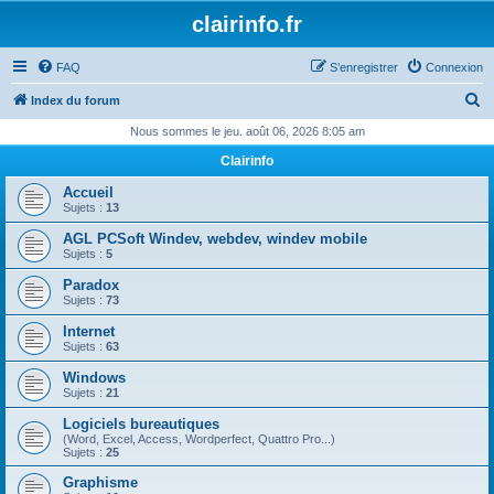
clairinfo.fr
FAQ
S’enregistrer
Connexion
R
Index du forum
e
Nous sommes le jeu. août 06, 2026 8:05 am
c
Clairinfo
h
Accueil
e
Sujets :
13
r
AGL PCSoft Windev, webdev, windev mobile
Sujets :
5
c
Paradox
h
Sujets :
73
e
Internet
r
Sujets :
63
Windows
Sujets :
21
Logiciels bureautiques
(Word, Excel, Access, Wordperfect, Quattro Pro...)
Sujets :
25
Graphisme