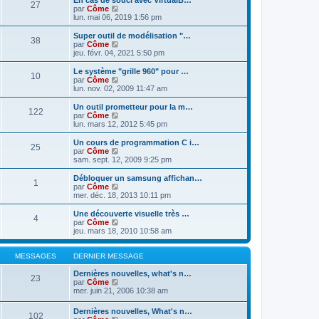
En cas de souci avec VirtualB…
s
r
27
r
l
V
par
Côme
a
m
n
e
o
lun. mai 06, 2019 1:56 pm
g
e
i
d
i
e
s
e
e
r
Super outil de modélisation "…
s
r
38
r
l
V
par
Côme
a
m
n
e
o
jeu. févr. 04, 2021 5:50 pm
g
e
i
d
i
e
s
e
e
r
Le système "grille 960" pour …
s
r
10
r
l
V
par
Côme
a
m
n
e
o
lun. nov. 02, 2009 11:47 am
g
e
i
d
i
e
s
e
e
r
Un outil prometteur pour la m…
s
r
122
r
l
V
par
Côme
a
m
n
e
o
lun. mars 12, 2012 5:45 pm
g
e
i
d
i
e
s
e
e
r
Un cours de programmation C i…
s
r
25
r
l
V
par
Côme
a
m
n
e
o
sam. sept. 12, 2009 9:25 pm
g
e
i
d
i
e
s
e
e
r
Débloquer un samsung affichan…
s
r
1
r
l
V
par
Côme
a
m
n
e
o
mer. déc. 18, 2013 10:11 pm
g
e
i
d
i
e
s
e
e
r
Une découverte visuelle très …
s
r
4
r
l
V
par
Côme
a
m
n
e
o
jeu. mars 18, 2010 10:58 am
g
e
i
d
i
e
s
e
e
r
s
r
r
l
MESSAGES
DERNIER MESSAGE
a
m
n
e
g
e
i
d
Dernières nouvelles, what's n…
e
23
s
e
e
V
par
Côme
s
r
r
o
mer. juin 21, 2006 10:38 am
a
m
n
i
g
e
i
r
Dernières nouvelles, What's n…
e
s
102
e
l