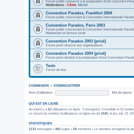
Forum public consacré à la préparation d'une rencontre Par
Modérateurs :
Côme
,
Michel
Convention Paradox, Frankfort 2004
Forum public concernant la Convention Internationale Parad
Convention Paradox, Paris 2003
Forum public concernant la Convention Internationale Parad
Maintenant en lecture seule
Convention Paradox 2003 (privé)
Forum privé réservé aux organisateurs
Convention Paradox 2004 (privé)
Forum privé destiné à la préparation d'une Convention Para
Tests
Forum de test
CONNEXION
•
S’ENREGISTRER
Nom d’utilisateur :
Mot de passe :
QUI EST EN LIGNE
Au total il y a
52
utilisateurs en ligne : 0 enregistré, 0 invisible et 52 invi
Le record du nombre d’utilisateurs en ligne est de
1545
, le jeu. juil. 23, 
STATISTIQUES
2133
messages •
465
sujets •
59
membres • Le membre enregistré le pl