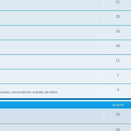
21
25
10
45
11
1
4
ssants concernant les activités de loisirs
SUJETS
10
20