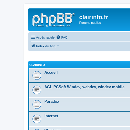
clairinfo.fr
Forums publics
Accès rapide
FAQ
Index du forum
CLAIRINFO
Accueil
AGL PCSoft Windev, webdev, windev mobile
Paradox
Internet