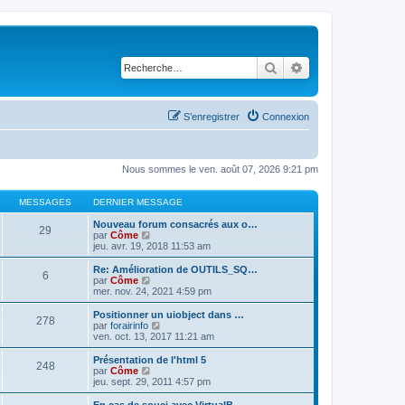
Rechercher
Recherche avancé
S’enregistrer
Connexion
Nous sommes le ven. août 07, 2026 9:21 pm
MESSAGES
DERNIER MESSAGE
Nouveau forum consacrés aux o…
29
V
par
Côme
o
jeu. avr. 19, 2018 11:53 am
i
r
Re: Amélioration de OUTILS_SQ…
6
l
V
par
Côme
e
o
mer. nov. 24, 2021 4:59 pm
d
i
e
r
Positionner un uiobject dans …
278
r
l
V
par
forairinfo
n
e
o
ven. oct. 13, 2017 11:21 am
i
d
i
e
e
r
Présentation de l'html 5
r
248
r
l
V
par
Côme
m
n
e
o
jeu. sept. 29, 2011 4:57 pm
e
i
d
i
s
e
e
r