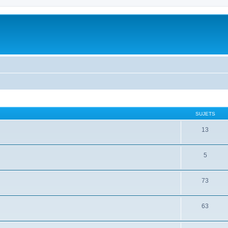
SUJETS
13
5
73
63