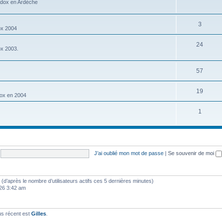
adox en Ardèche
3
ox 2004
24
ox 2003.
57
19
dox en 2004
1
J’ai oublié mon mot de passe
|
Se souvenir de moi
tés (d’après le nombre d’utilisateurs actifs ces 5 dernières minutes)
2026 3:42 am
us récent est
Gilles
.