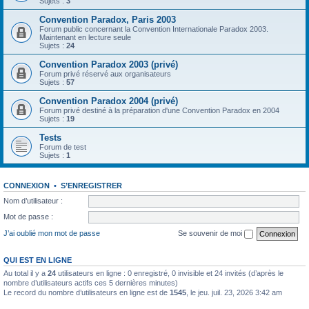
Sujets :
3
Convention Paradox, Paris 2003
Forum public concernant la Convention Internationale Paradox 2003.
Maintenant en lecture seule
Sujets :
24
Convention Paradox 2003 (privé)
Forum privé réservé aux organisateurs
Sujets :
57
Convention Paradox 2004 (privé)
Forum privé destiné à la préparation d'une Convention Paradox en 2004
Sujets :
19
Tests
Forum de test
Sujets :
1
CONNEXION
•
S’ENREGISTRER
Nom d’utilisateur :
Mot de passe :
J’ai oublié mon mot de passe
Se souvenir de moi
QUI EST EN LIGNE
Au total il y a
24
utilisateurs en ligne : 0 enregistré, 0 invisible et 24 invités (d’après le
nombre d’utilisateurs actifs ces 5 dernières minutes)
Le record du nombre d’utilisateurs en ligne est de
1545
, le jeu. juil. 23, 2026 3:42 am