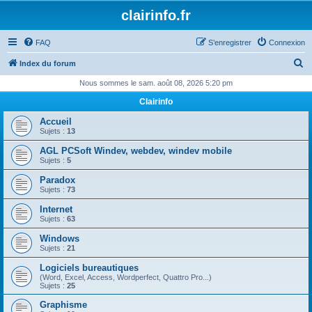
clairinfo.fr
FAQ
S’enregistrer
Connexion
R
Index du forum
e
Nous sommes le sam. août 08, 2026 5:20 pm
c
Clairinfo
h
Accueil
e
Sujets :
13
r
AGL PCSoft Windev, webdev, windev mobile
Sujets :
5
c
Paradox
h
Sujets :
73
e
Internet
r
Sujets :
63
Windows
Sujets :
21
Logiciels bureautiques
(Word, Excel, Access, Wordperfect, Quattro Pro...)
Sujets :
25
Graphisme