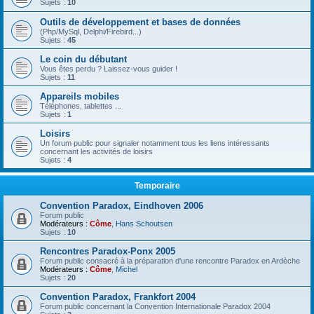
Sujets :
10
Outils de développement et bases de données
(Php/MySql, Delphi/Firebird...)
Sujets :
45
Le coin du débutant
Vous êtes perdu ? Laissez-vous guider !
Sujets :
11
Appareils mobiles
Téléphones, tablettes ...
Sujets :
1
Loisirs
Un forum public pour signaler notamment tous les liens intéressants
concernant les activités de loisirs
Sujets :
4
Temporaire
Convention Paradox, Eindhoven 2006
Forum public
Modérateurs :
Côme
,
Hans Schoutsen
Sujets :
10
Rencontres Paradox-Ponx 2005
Forum public consacré à la préparation d'une rencontre Paradox en Ardèche
Modérateurs :
Côme
,
Michel
Sujets :
20
Convention Paradox, Frankfort 2004
Forum public concernant la Convention Internationale Paradox 2004