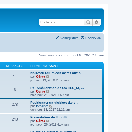
Rechercher
Recherche avancé
S’enregistrer
Connexion
Nous sommes le sam. août 08, 2026 2:18 am
MESSAGES
DERNIER MESSAGE
Nouveau forum consacrés aux o…
29
V
par
Côme
o
jeu. avr. 19, 2018 11:53 am
i
r
Re: Amélioration de OUTILS_SQ…
6
l
V
par
Côme
e
o
mer. nov. 24, 2021 4:59 pm
d
i
e
r
Positionner un uiobject dans …
278
r
l
V
par
forairinfo
n
e
o
ven. oct. 13, 2017 11:21 am
i
d
i
e
e
r
Présentation de l'html 5
r
248
r
l
V
par
Côme
m
n
e
o
jeu. sept. 29, 2011 4:57 pm
e
i
d
i
s
e
e
r