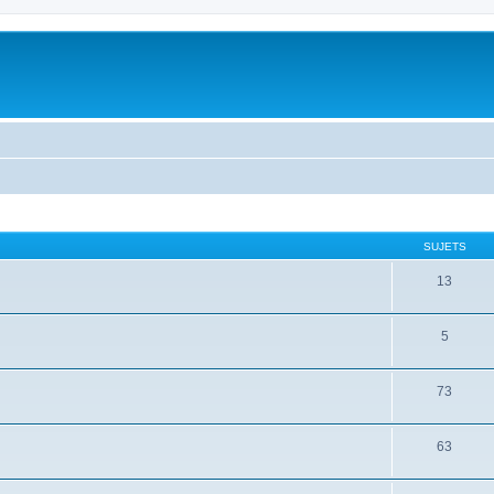
SUJETS
13
5
73
63