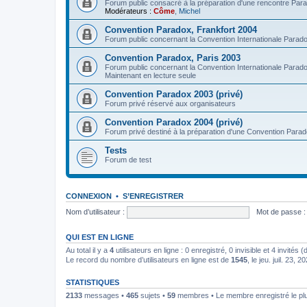
Forum public consacré à la préparation d'une rencontre Par
Modérateurs :
Côme
,
Michel
Convention Paradox, Frankfort 2004
Forum public concernant la Convention Internationale Parad
Convention Paradox, Paris 2003
Forum public concernant la Convention Internationale Parad
Maintenant en lecture seule
Convention Paradox 2003 (privé)
Forum privé réservé aux organisateurs
Convention Paradox 2004 (privé)
Forum privé destiné à la préparation d'une Convention Para
Tests
Forum de test
CONNEXION
•
S’ENREGISTRER
Nom d’utilisateur :
Mot de passe :
QUI EST EN LIGNE
Au total il y a
4
utilisateurs en ligne : 0 enregistré, 0 invisible et 4 invités
Le record du nombre d’utilisateurs en ligne est de
1545
, le jeu. juil. 23, 
STATISTIQUES
2133
messages •
465
sujets •
59
membres • Le membre enregistré le pl