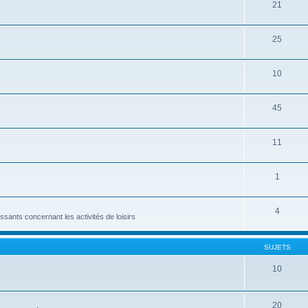
21
25
10
45
11
1
4
ssants concernant les activités de loisirs
SUJETS
10
20