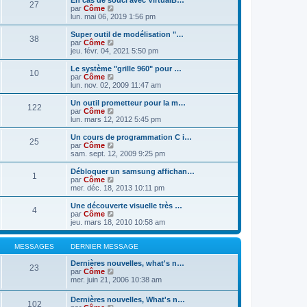
En cas de souci avec VirtualB…
s
r
27
r
l
V
par
Côme
a
m
n
e
o
lun. mai 06, 2019 1:56 pm
g
e
i
d
i
e
s
e
e
r
Super outil de modélisation "…
s
r
38
r
l
V
par
Côme
a
m
n
e
o
jeu. févr. 04, 2021 5:50 pm
g
e
i
d
i
e
s
e
e
r
Le système "grille 960" pour …
s
r
10
r
l
V
par
Côme
a
m
n
e
o
lun. nov. 02, 2009 11:47 am
g
e
i
d
i
e
s
e
e
r
Un outil prometteur pour la m…
s
r
122
r
l
V
par
Côme
a
m
n
e
o
lun. mars 12, 2012 5:45 pm
g
e
i
d
i
e
s
e
e
r
Un cours de programmation C i…
s
r
25
r
l
V
par
Côme
a
m
n
e
o
sam. sept. 12, 2009 9:25 pm
g
e
i
d
i
e
s
e
e
r
Débloquer un samsung affichan…
s
r
1
r
l
V
par
Côme
a
m
n
e
o
mer. déc. 18, 2013 10:11 pm
g
e
i
d
i
e
s
e
e
r
Une découverte visuelle très …
s
r
4
r
l
V
par
Côme
a
m
n
e
o
jeu. mars 18, 2010 10:58 am
g
e
i
d
i
e
s
e
e
r
s
r
r
l
MESSAGES
DERNIER MESSAGE
a
m
n
e
g
e
i
d
Dernières nouvelles, what's n…
e
23
s
e
e
V
par
Côme
s
r
r
o
mer. juin 21, 2006 10:38 am
a
m
n
i
g
e
i
r
Dernières nouvelles, What's n…
e
s
102
e
l