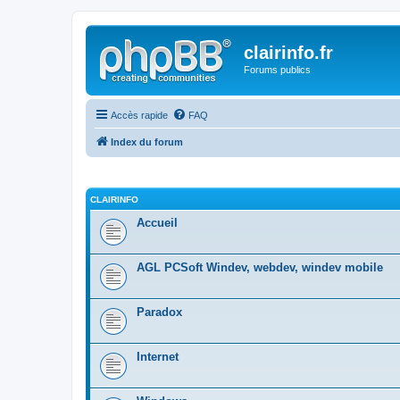
clairinfo.fr
Forums publics
Accès rapide
FAQ
Index du forum
CLAIRINFO
Accueil
AGL PCSoft Windev, webdev, windev mobile
Paradox
Internet