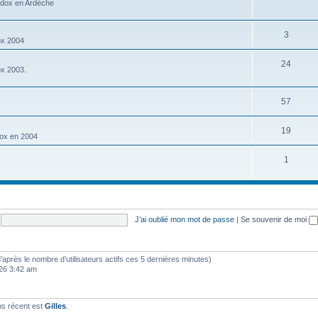
adox en Ardèche
3
ox 2004
24
ox 2003.
57
19
dox en 2004
1
J’ai oublié mon mot de passe
|
Se souvenir de moi
 (d’après le nombre d’utilisateurs actifs ces 5 dernières minutes)
2026 3:42 am
us récent est
Gilles
.