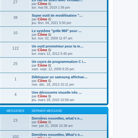
En cas de souci avec VirtualB…
s
r
27
r
l
V
par
Côme
a
m
n
e
o
lun. mai 06, 2019 1:56 pm
g
e
i
d
i
e
s
e
e
r
Super outil de modélisation "…
s
r
38
r
l
V
par
Côme
a
m
n
e
o
jeu. févr. 04, 2021 5:50 pm
g
e
i
d
i
e
s
e
e
r
Le système "grille 960" pour …
s
r
10
r
l
V
par
Côme
a
m
n
e
o
lun. nov. 02, 2009 11:47 am
g
e
i
d
i
e
s
e
e
r
Un outil prometteur pour la m…
s
r
122
r
l
V
par
Côme
a
m
n
e
o
lun. mars 12, 2012 5:45 pm
g
e
i
d
i
e
s
e
e
r
Un cours de programmation C i…
s
r
25
r
l
V
par
Côme
a
m
n
e
o
sam. sept. 12, 2009 9:25 pm
g
e
i
d
i
e
s
e
e
r
Débloquer un samsung affichan…
s
r
1
r
l
V
par
Côme
a
m
n
e
o
mer. déc. 18, 2013 10:11 pm
g
e
i
d
i
e
s
e
e
r
Une découverte visuelle très …
s
r
4
r
l
V
par
Côme
a
m
n
e
o
jeu. mars 18, 2010 10:58 am
g
e
i
d
i
e
s
e
e
r
s
r
r
l
MESSAGES
DERNIER MESSAGE
a
m
n
e
g
e
i
d
Dernières nouvelles, what's n…
e
23
s
e
e
V
par
Côme
s
r
r
o
mer. juin 21, 2006 10:38 am
a
m
n
i
g
e
i
r
Dernières nouvelles, What's n…
e
s
102
e
l