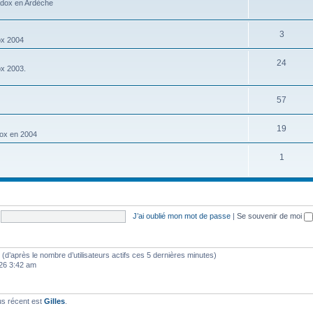
adox en Ardèche
3
ox 2004
24
ox 2003.
57
19
dox en 2004
1
J’ai oublié mon mot de passe
|
Se souvenir de moi
tés (d’après le nombre d’utilisateurs actifs ces 5 dernières minutes)
2026 3:42 am
us récent est
Gilles
.