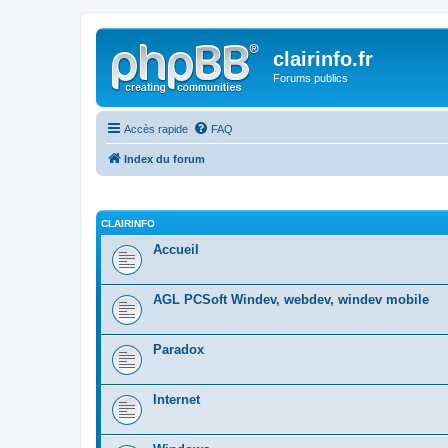
clairinfo.fr
Forums publics
Accès rapide
FAQ
Index du forum
CLAIRINFO
Accueil
AGL PCSoft Windev, webdev, windev mobile
Paradox
Internet