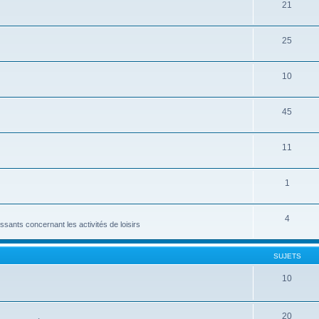
21
25
10
45
11
1
4
ssants concernant les activités de loisirs
SUJETS
10
20