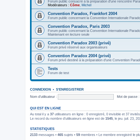
Forum public consacré à la préparation d'une rencontre Par
Modérateurs :
Côme
,
Michel
Convention Paradox, Frankfort 2004
Forum public concernant la Convention Internationale Parad
Convention Paradox, Paris 2003
Forum public concernant la Convention Internationale Parad
Maintenant en lecture seule
Convention Paradox 2003 (privé)
Forum privé réservé aux organisateurs
Convention Paradox 2004 (privé)
Forum privé destiné à la préparation d'une Convention Para
Tests
Forum de test
CONNEXION
•
S’ENREGISTRER
Nom d’utilisateur :
Mot de passe :
QUI EST EN LIGNE
Au total il y a
37
utilisateurs en ligne : 0 enregistré, 0 invisible et 37 invi
Le record du nombre d’utilisateurs en ligne est de
1545
, le jeu. juil. 23, 
STATISTIQUES
2133
messages •
465
sujets •
59
membres • Le membre enregistré le pl