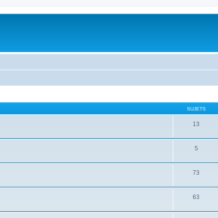
SUJETS
13
5
73
63