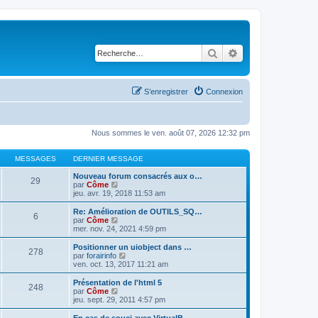
Rechercher
Recherche avancé
S’enregistrer
Connexion
Nous sommes le ven. août 07, 2026 12:32 pm
MESSAGES
DERNIER MESSAGE
Nouveau forum consacrés aux o…
29
V
par
Côme
o
jeu. avr. 19, 2018 11:53 am
i
r
Re: Amélioration de OUTILS_SQ…
6
l
V
par
Côme
e
o
mer. nov. 24, 2021 4:59 pm
d
i
e
r
Positionner un uiobject dans …
278
r
l
V
par
forairinfo
n
e
o
ven. oct. 13, 2017 11:21 am
i
d
i
e
e
r
Présentation de l'html 5
r
248
r
l
V
par
Côme
m
n
e
o
jeu. sept. 29, 2011 4:57 pm
e
i
d
i
s
e
e
r