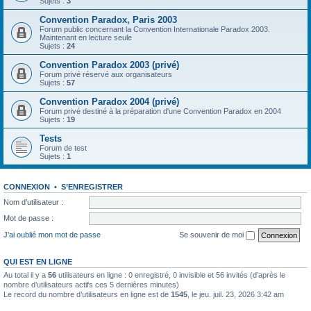
Sujets :
3
Convention Paradox, Paris 2003
Forum public concernant la Convention Internationale Paradox 2003.
Maintenant en lecture seule
Sujets :
24
Convention Paradox 2003 (privé)
Forum privé réservé aux organisateurs
Sujets :
57
Convention Paradox 2004 (privé)
Forum privé destiné à la préparation d'une Convention Paradox en 2004
Sujets :
19
Tests
Forum de test
Sujets :
1
CONNEXION
•
S’ENREGISTRER
Nom d’utilisateur :
Mot de passe :
J’ai oublié mon mot de passe
Se souvenir de moi
QUI EST EN LIGNE
Au total il y a
56
utilisateurs en ligne : 0 enregistré, 0 invisible et 56 invités (d’après le
nombre d’utilisateurs actifs ces 5 dernières minutes)
Le record du nombre d’utilisateurs en ligne est de
1545
, le jeu. juil. 23, 2026 3:42 am