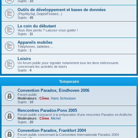
Sujets :
10
Outils de développement et bases de données
(Php/MySql, Delphi/Firebird...)
Sujets :
45
Le coin du débutant
Vous êtes perdu ? Laissez-vous guider !
Sujets :
11
Appareils mobiles
Téléphones, tablettes ...
Sujets :
1
Loisirs
Un forum public pour signaler notamment tous les liens intéressants
concernant les activités de loisirs
Sujets :
4
Temporaire
Convention Paradox, Eindhoven 2006
Forum public
Modérateurs :
Côme
,
Hans Schoutsen
Sujets :
10
Rencontres Paradox-Ponx 2005
Forum public consacré à la préparation d'une rencontre Paradox en Ardèche
Modérateurs :
Côme
,
Michel
Sujets :
20
Convention Paradox, Frankfort 2004
Forum public concernant la Convention Internationale Paradox 2004