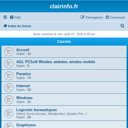
clairinfo.fr
FAQ
S’enregistrer
Connexion
R
Index du forum
e
Nous sommes le ven. août 07, 2026 8:28 pm
c
Clairinfo
h
Accueil
e
Sujets :
13
r
AGL PCSoft Windev, webdev, windev mobile
Sujets :
5
c
Paradox
h
Sujets :
73
e
Internet
r
Sujets :
63
Windows
Sujets :
21
Logiciels bureautiques
(Word, Excel, Access, Wordperfect, Quattro Pro...)
Sujets :
25
Graphisme