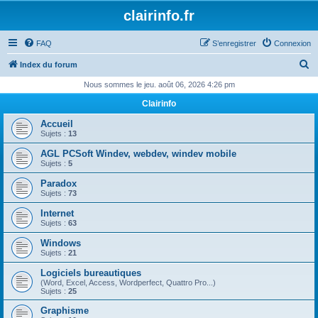
clairinfo.fr
FAQ
S’enregistrer
Connexion
R
Index du forum
e
Nous sommes le jeu. août 06, 2026 4:26 pm
c
Clairinfo
h
Accueil
e
Sujets :
13
r
AGL PCSoft Windev, webdev, windev mobile
Sujets :
5
c
Paradox
h
Sujets :
73
e
Internet
r
Sujets :
63
Windows
Sujets :
21
Logiciels bureautiques
(Word, Excel, Access, Wordperfect, Quattro Pro...)
Sujets :
25
Graphisme