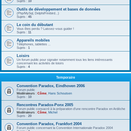
Sujets :
10
Outils de développement et bases de données
(Php/MySql, Delphi/Firebird...)
Sujets :
45
Le coin du débutant
Vous êtes perdu ? Laissez-vous guider !
Sujets :
11
Appareils mobiles
Téléphones, tablettes ...
Sujets :
1
Loisirs
Un forum public pour signaler notamment tous les liens intéressants
concernant les activités de loisirs
Sujets :
4
Temporaire
Convention Paradox, Eindhoven 2006
Forum public
Modérateurs :
Côme
,
Hans Schoutsen
Sujets :
10
Rencontres Paradox-Ponx 2005
Forum public consacré à la préparation d'une rencontre Paradox en Ardèche
Modérateurs :
Côme
,
Michel
Sujets :
20
Convention Paradox, Frankfort 2004
Forum public concernant la Convention Internationale Paradox 2004