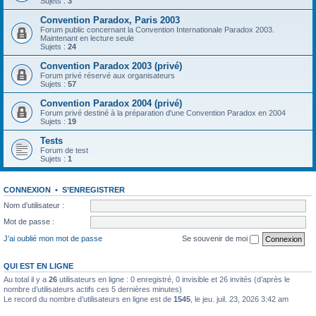
Sujets :
3
Convention Paradox, Paris 2003
Forum public concernant la Convention Internationale Paradox 2003.
Maintenant en lecture seule
Sujets :
24
Convention Paradox 2003 (privé)
Forum privé réservé aux organisateurs
Sujets :
57
Convention Paradox 2004 (privé)
Forum privé destiné à la préparation d'une Convention Paradox en 2004
Sujets :
19
Tests
Forum de test
Sujets :
1
CONNEXION
•
S’ENREGISTRER
Nom d’utilisateur :
Mot de passe :
J’ai oublié mon mot de passe
Se souvenir de moi
QUI EST EN LIGNE
Au total il y a
26
utilisateurs en ligne : 0 enregistré, 0 invisible et 26 invités (d’après le
nombre d’utilisateurs actifs ces 5 dernières minutes)
Le record du nombre d’utilisateurs en ligne est de
1545
, le jeu. juil. 23, 2026 3:42 am