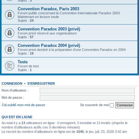
Sujets :
3
Convention Paradox, Paris 2003
Forum public concernant la Convention Internationale Paradox 2003.
Maintenant en lecture seule
Sujets :
24
Convention Paradox 2003 (privé)
Forum privé réservé aux organisateurs
Sujets :
57
Convention Paradox 2004 (privé)
Forum privé destiné à la préparation d'une Convention Paradox en 2004
Sujets :
19
Tests
Forum de test
Sujets :
1
CONNEXION
•
S’ENREGISTRER
Nom d’utilisateur :
Mot de passe :
J’ai oublié mon mot de passe
Se souvenir de moi
QUI EST EN LIGNE
Au total il y a
13
utilisateurs en ligne : 0 enregistré, 0 invisible et 13 invités (d’après le
nombre d’utilisateurs actifs ces 5 dernières minutes)
Le record du nombre d’utilisateurs en ligne est de
1545
, le jeu. juil. 23, 2026 3:42 am