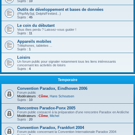
Sujets :
10
Outils de développement et bases de données
(Php/MySql, Delphi/Firebird...)
Sujets :
45
Le coin du débutant
Vous êtes perdu ? Laissez-vous guider !
Sujets :
11
Appareils mobiles
Téléphones, tablettes ...
Sujets :
1
Loisirs
Un forum public pour signaler notamment tous les liens intéressants
concernant les activités de loisirs
Sujets :
4
Temporaire
Convention Paradox, Eindhoven 2006
Forum public
Modérateurs :
Côme
,
Hans Schoutsen
Sujets :
10
Rencontres Paradox-Ponx 2005
Forum public consacré à la préparation d'une rencontre Paradox en Ardèche
Modérateurs :
Côme
,
Michel
Sujets :
20
Convention Paradox, Frankfort 2004
Forum public concernant la Convention Internationale Paradox 2004