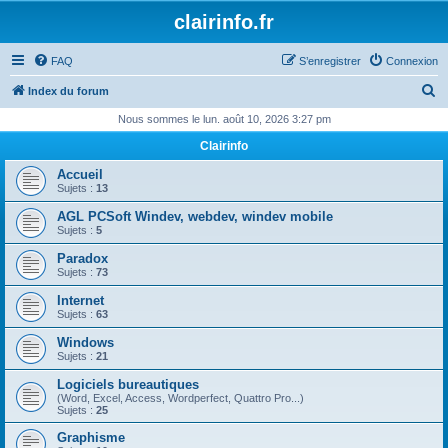
clairinfo.fr
FAQ
S’enregistrer
Connexion
R
Index du forum
e
Nous sommes le lun. août 10, 2026 3:27 pm
c
Clairinfo
h
Accueil
e
Sujets :
13
r
AGL PCSoft Windev, webdev, windev mobile
Sujets :
5
c
Paradox
h
Sujets :
73
e
Internet
r
Sujets :
63
Windows
Sujets :
21
Logiciels bureautiques
(Word, Excel, Access, Wordperfect, Quattro Pro...)
Sujets :
25
Graphisme