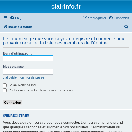
clairinfo.fr
FAQ
S’enregistrer
Connexion
R
Index du forum
e
Le forum exige que vous soyez enregistré et connecté pour
c
pouvoir consulter la liste des membres de l’équipe.
h
Nom d’utilisateur :
e
r
Mot de passe :
c
h
J’ai oublié mon mot de passe
e
Se souvenir de moi
Cacher mon statut en ligne pour cette session
r
S’ENREGISTRER
Vous devez être enregistré pour vous connecter. L’enregistrement ne prend
que quelques secondes et augmente vos possibilités. L’administrateur du
forum peut également accorder des permissions additionnelles aux membres