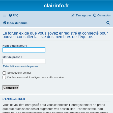
clairinfo.fr
FAQ
S’enregistrer
Connexion
R
Index du forum
e
Le forum exige que vous soyez enregistré et connecté pour
c
pouvoir consulter la liste des membres de l’équipe.
h
Nom d’utilisateur :
e
r
Mot de passe :
c
h
J’ai oublié mon mot de passe
e
Se souvenir de moi
Cacher mon statut en ligne pour cette session
r
S’ENREGISTRER
Vous devez être enregistré pour vous connecter. L’enregistrement ne prend
que quelques secondes et augmente vos possibilités. L’administrateur du
forum peut également accorder des permissions additionnelles aux membres