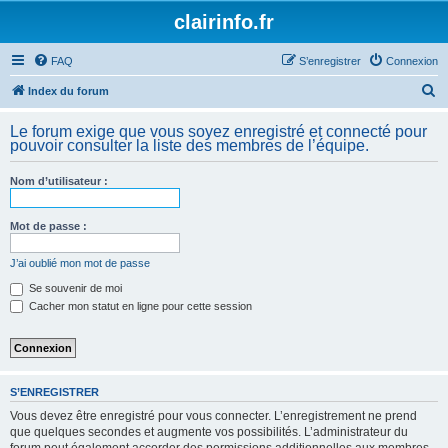
clairinfo.fr
FAQ
S’enregistrer
Connexion
R
Index du forum
e
Le forum exige que vous soyez enregistré et connecté pour
c
pouvoir consulter la liste des membres de l’équipe.
h
Nom d’utilisateur :
e
r
Mot de passe :
c
h
J’ai oublié mon mot de passe
e
Se souvenir de moi
Cacher mon statut en ligne pour cette session
r
S’ENREGISTRER
Vous devez être enregistré pour vous connecter. L’enregistrement ne prend
que quelques secondes et augmente vos possibilités. L’administrateur du
forum peut également accorder des permissions additionnelles aux membres