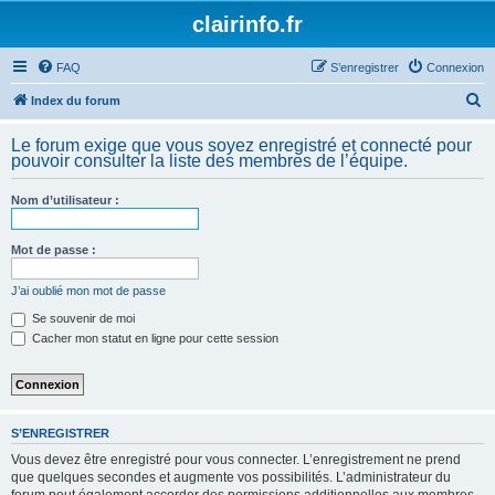
clairinfo.fr
FAQ
S’enregistrer
Connexion
R
Index du forum
e
Le forum exige que vous soyez enregistré et connecté pour
c
pouvoir consulter la liste des membres de l’équipe.
h
Nom d’utilisateur :
e
r
Mot de passe :
c
h
J’ai oublié mon mot de passe
e
Se souvenir de moi
Cacher mon statut en ligne pour cette session
r
S’ENREGISTRER
Vous devez être enregistré pour vous connecter. L’enregistrement ne prend
que quelques secondes et augmente vos possibilités. L’administrateur du
forum peut également accorder des permissions additionnelles aux membres