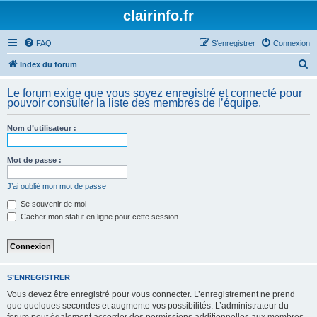
clairinfo.fr
FAQ
S’enregistrer
Connexion
R
Index du forum
e
Le forum exige que vous soyez enregistré et connecté pour
c
pouvoir consulter la liste des membres de l’équipe.
h
Nom d’utilisateur :
e
r
Mot de passe :
c
h
J’ai oublié mon mot de passe
e
Se souvenir de moi
Cacher mon statut en ligne pour cette session
r
S’ENREGISTRER
Vous devez être enregistré pour vous connecter. L’enregistrement ne prend
que quelques secondes et augmente vos possibilités. L’administrateur du
forum peut également accorder des permissions additionnelles aux membres