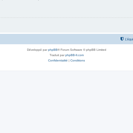
L’équ
Développé par
phpBB
® Forum Software © phpBB Limited
Traduit par
phpBB-fr.com
Confidentialité
|
Conditions