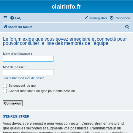
clairinfo.fr
FAQ
S’enregistrer
Connexion
R
Index du forum
e
Le forum exige que vous soyez enregistré et connecté pour
c
pouvoir consulter la liste des membres de l’équipe.
h
Nom d’utilisateur :
e
r
Mot de passe :
c
h
J’ai oublié mon mot de passe
e
Se souvenir de moi
Cacher mon statut en ligne pour cette session
r
S’ENREGISTRER
Vous devez être enregistré pour vous connecter. L’enregistrement ne prend
que quelques secondes et augmente vos possibilités. L’administrateur du
forum peut également accorder des permissions additionnelles aux membres