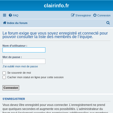
clairinfo.fr
FAQ
S’enregistrer
Connexion
R
Index du forum
e
Le forum exige que vous soyez enregistré et connecté pour
c
pouvoir consulter la liste des membres de l’équipe.
h
Nom d’utilisateur :
e
r
Mot de passe :
c
h
J’ai oublié mon mot de passe
e
Se souvenir de moi
Cacher mon statut en ligne pour cette session
r
S’ENREGISTRER
Vous devez être enregistré pour vous connecter. L’enregistrement ne prend
que quelques secondes et augmente vos possibilités. L’administrateur du
forum peut également accorder des permissions additionnelles aux membres