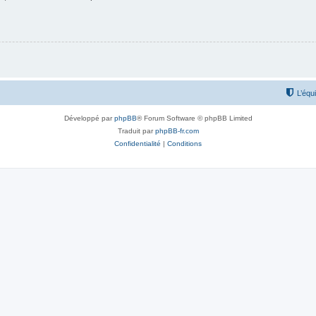
L’équ
Développé par
phpBB
® Forum Software © phpBB Limited
Traduit par
phpBB-fr.com
Confidentialité
|
Conditions