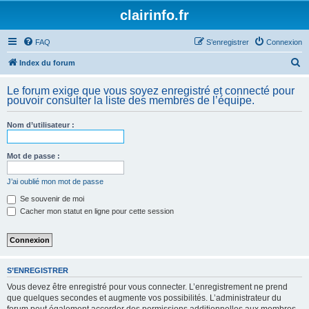
clairinfo.fr
FAQ
S’enregistrer
Connexion
R
Index du forum
e
Le forum exige que vous soyez enregistré et connecté pour
c
pouvoir consulter la liste des membres de l’équipe.
h
Nom d’utilisateur :
e
r
Mot de passe :
c
h
J’ai oublié mon mot de passe
e
Se souvenir de moi
Cacher mon statut en ligne pour cette session
r
S’ENREGISTRER
Vous devez être enregistré pour vous connecter. L’enregistrement ne prend
que quelques secondes et augmente vos possibilités. L’administrateur du
forum peut également accorder des permissions additionnelles aux membres