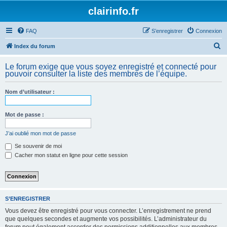
clairinfo.fr
FAQ
S’enregistrer
Connexion
R
Index du forum
e
Le forum exige que vous soyez enregistré et connecté pour
c
pouvoir consulter la liste des membres de l’équipe.
h
Nom d’utilisateur :
e
r
Mot de passe :
c
h
J’ai oublié mon mot de passe
e
Se souvenir de moi
Cacher mon statut en ligne pour cette session
r
S’ENREGISTRER
Vous devez être enregistré pour vous connecter. L’enregistrement ne prend
que quelques secondes et augmente vos possibilités. L’administrateur du
forum peut également accorder des permissions additionnelles aux membres