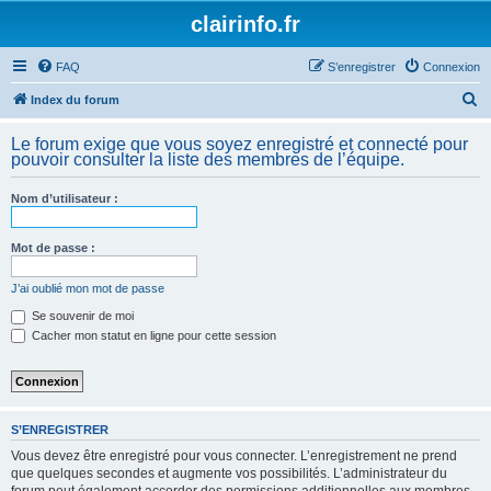
clairinfo.fr
FAQ
S’enregistrer
Connexion
R
Index du forum
e
Le forum exige que vous soyez enregistré et connecté pour
c
pouvoir consulter la liste des membres de l’équipe.
h
Nom d’utilisateur :
e
r
Mot de passe :
c
h
J’ai oublié mon mot de passe
e
Se souvenir de moi
Cacher mon statut en ligne pour cette session
r
S’ENREGISTRER
Vous devez être enregistré pour vous connecter. L’enregistrement ne prend
que quelques secondes et augmente vos possibilités. L’administrateur du
forum peut également accorder des permissions additionnelles aux membres