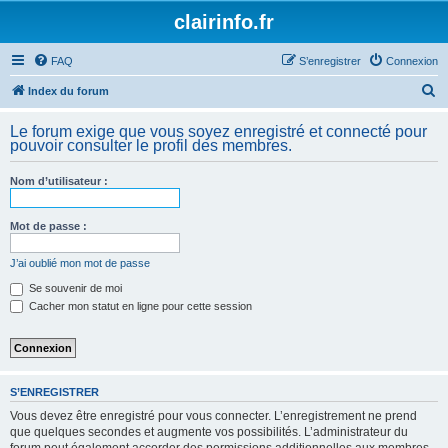
clairinfo.fr
FAQ
S’enregistrer
Connexion
R
Index du forum
e
Le forum exige que vous soyez enregistré et connecté pour
c
pouvoir consulter le profil des membres.
h
Nom d’utilisateur :
e
r
Mot de passe :
c
h
J’ai oublié mon mot de passe
e
Se souvenir de moi
Cacher mon statut en ligne pour cette session
r
S’ENREGISTRER
Vous devez être enregistré pour vous connecter. L’enregistrement ne prend
que quelques secondes et augmente vos possibilités. L’administrateur du
forum peut également accorder des permissions additionnelles aux membres