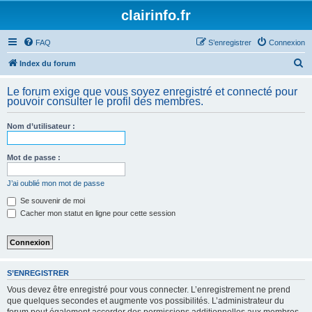
clairinfo.fr
FAQ
S’enregistrer
Connexion
R
Index du forum
e
Le forum exige que vous soyez enregistré et connecté pour
c
pouvoir consulter le profil des membres.
h
Nom d’utilisateur :
e
r
Mot de passe :
c
h
J’ai oublié mon mot de passe
e
Se souvenir de moi
Cacher mon statut en ligne pour cette session
r
S’ENREGISTRER
Vous devez être enregistré pour vous connecter. L’enregistrement ne prend
que quelques secondes et augmente vos possibilités. L’administrateur du
forum peut également accorder des permissions additionnelles aux membres