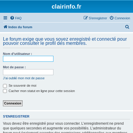
clairinfo.fr
FAQ
S’enregistrer
Connexion
R
Index du forum
e
Le forum exige que vous soyez enregistré et connecté pour
c
pouvoir consulter le profil des membres.
h
Nom d’utilisateur :
e
r
Mot de passe :
c
h
J’ai oublié mon mot de passe
e
Se souvenir de moi
Cacher mon statut en ligne pour cette session
r
S’ENREGISTRER
Vous devez être enregistré pour vous connecter. L’enregistrement ne prend
que quelques secondes et augmente vos possibilités. L’administrateur du
forum peut également accorder des permissions additionnelles aux membres