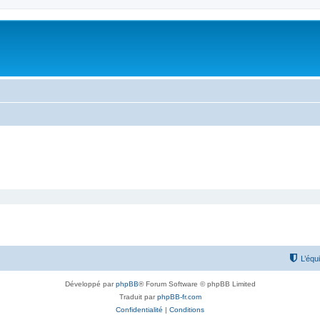
L’équ
Développé par
phpBB
® Forum Software © phpBB Limited
Traduit par
phpBB-fr.com
Confidentialité
|
Conditions