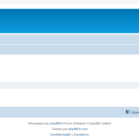
L’équ
Développé par
phpBB
® Forum Software © phpBB Limited
Traduit par
phpBB-fr.com
Confidentialité
|
Conditions