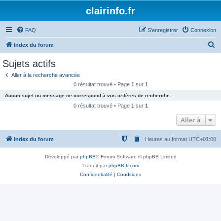
clairinfo.fr
FAQ
S’enregistrer
Connexion
R
Index du forum
e
Sujets actifs
c
Aller à la recherche avancée
h
0 résultat trouvé • Page
1
sur
1
e
Aucun sujet ou message ne correspond à vos critères de recherche.
r
0 résultat trouvé • Page
1
sur
1
c
Aller à
h
Index du forum
Heures au format
UTC+01:00
e
r
Développé par
phpBB
® Forum Software © phpBB Limited
Traduit par
phpBB-fr.com
Confidentialité
|
Conditions