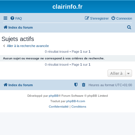
clairinfo.fr
FAQ
S’enregistrer
Connexion
R
Index du forum
e
Sujets actifs
c
Aller à la recherche avancée
h
0 résultat trouvé • Page
1
sur
1
e
Aucun sujet ou message ne correspond à vos critères de recherche.
r
0 résultat trouvé • Page
1
sur
1
c
Aller à
h
Index du forum
Heures au format
UTC+01:00
e
r
Développé par
phpBB
® Forum Software © phpBB Limited
Traduit par
phpBB-fr.com
Confidentialité
|
Conditions