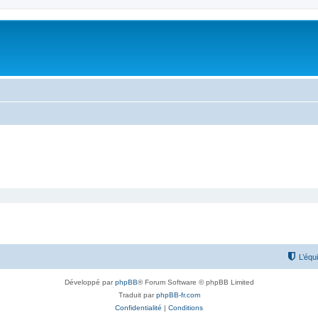
L’équ
Développé par
phpBB
® Forum Software © phpBB Limited
Traduit par
phpBB-fr.com
Confidentialité
|
Conditions