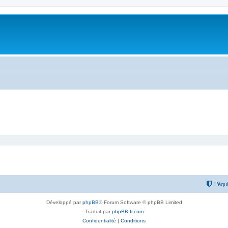
L’équ
Développé par
phpBB
® Forum Software © phpBB Limited
Traduit par
phpBB-fr.com
Confidentialité
|
Conditions