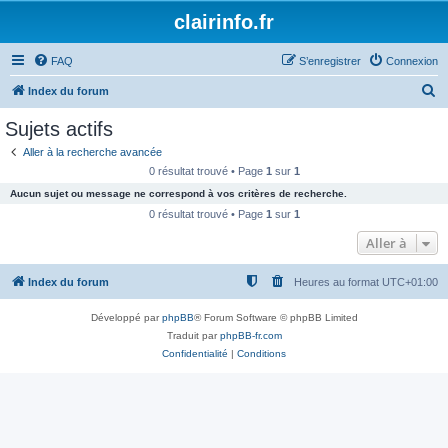
clairinfo.fr
FAQ
S’enregistrer
Connexion
R
Index du forum
e
Sujets actifs
c
Aller à la recherche avancée
h
0 résultat trouvé • Page
1
sur
1
e
Aucun sujet ou message ne correspond à vos critères de recherche.
r
0 résultat trouvé • Page
1
sur
1
c
Aller à
h
Index du forum
Heures au format
UTC+01:00
e
r
Développé par
phpBB
® Forum Software © phpBB Limited
Traduit par
phpBB-fr.com
Confidentialité
|
Conditions