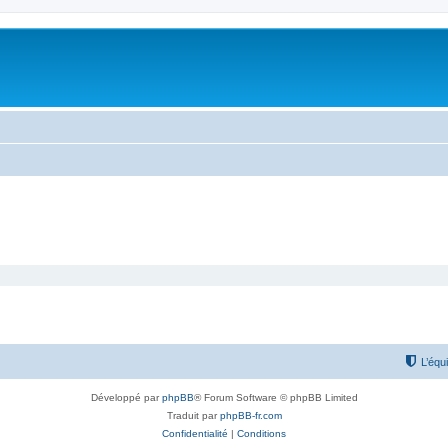
L’équ
Développé par
phpBB
® Forum Software © phpBB Limited
Traduit par
phpBB-fr.com
Confidentialité
|
Conditions