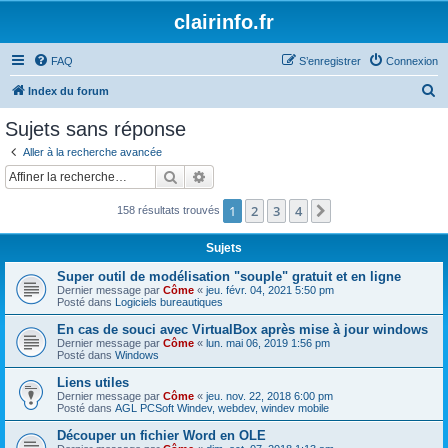
clairinfo.fr
FAQ
S’enregistrer
Connexion
R
Index du forum
e
Sujets sans réponse
c
Aller à la recherche avancée
h
Rechercher
Recherche avancée
e
1
2
3
4
Suivante
158 résultats trouvés
r
c
Sujets
h
Super outil de modélisation "souple" gratuit et en ligne
e
Dernier message par
Côme
«
jeu. févr. 04, 2021 5:50 pm
Posté dans
Logiciels bureautiques
r
En cas de souci avec VirtualBox après mise à jour windows
Dernier message par
Côme
«
lun. mai 06, 2019 1:56 pm
Posté dans
Windows
Liens utiles
Dernier message par
Côme
«
jeu. nov. 22, 2018 6:00 pm
Posté dans
AGL PCSoft Windev, webdev, windev mobile
Découper un fichier Word en OLE