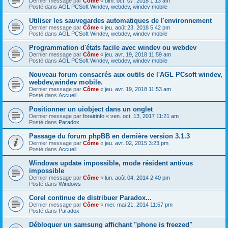
Dernier message par
Côme
«
dim. oct. 07, 2018 1:13 am
Posté dans
AGL PCSoft Windev, webdev, windev mobile
Utiliser les sauvegardes automatiques de l'environnement
Dernier message par
Côme
«
jeu. août 23, 2018 5:42 pm
Posté dans
AGL PCSoft Windev, webdev, windev mobile
Programmation d'états facile avec windev ou webdev
Dernier message par
Côme
«
jeu. avr. 19, 2018 11:59 am
Posté dans
AGL PCSoft Windev, webdev, windev mobile
Nouveau forum consacrés aux outils de l'AGL PCsoft windev,
webdev,windev mobile.
Dernier message par
Côme
«
jeu. avr. 19, 2018 11:53 am
Posté dans
Accueil
Positionner un uiobject dans un onglet
Dernier message par
forairinfo
«
ven. oct. 13, 2017 11:21 am
Posté dans
Paradox
Passage du forum phpBB en dernière version 3.1.3
Dernier message par
Côme
«
jeu. avr. 02, 2015 3:23 pm
Posté dans
Accueil
Windows update impossible, mode résident antivus
impossible
Dernier message par
Côme
«
lun. août 04, 2014 2:40 pm
Posté dans
Windows
Corel continue de distribuer Paradox...
Dernier message par
Côme
«
mer. mai 21, 2014 11:57 pm
Posté dans
Paradox
Débloquer un samsung affichant "phone is freezed"