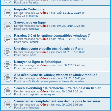
Posté dans
Paradox
Regarde CodeIgniter
Dernier message par
Côme
«
mar. août 31, 2010 10:19 am
Posté dans
Internet
Sauvegarde en ligne
Dernier message par
Côme
«
ven. avr. 23, 2010 12:28 am
Posté dans
Windows
Paradox 5.0 et le runtime compatibles windows 7
Dernier message par
Côme
«
sam. mars 27, 2010 3:57 pm
Posté dans
Paradox
Une découverte visuelle très réussie de Paris
Dernier message par
Côme
«
jeu. mars 18, 2010 10:58 am
Posté dans
Loisirs
Nettoyer sa ligne téléphonique
Dernier message par
Côme
«
sam. févr. 06, 2010 4:45 pm
Posté dans
Internet
A la découverte de windev, webdev et windev mobile !
Dernier message par
Côme
«
sam. janv. 09, 2010 5:48 pm
Posté dans
Outils de développement et bases de données
Search everything : la recherche ultra rapide d'un fichier..
Dernier message par
Côme
«
lun. nov. 30, 2009 7:26 pm
Posté dans
Logiciels bureautiques
Sauvegarder complètement son disque puis le restaurer
Dernier message par
Côme
«
lun. nov. 09, 2009 9:05 am
Posté dans
Windows