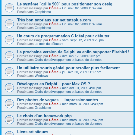
Le système "grille 960" pour positionner son desig
Dernier message par
Côme
«
lun. nov. 02, 2009 11:47 am
Posté dans
Graphisme
Très bon tutoriaux sur net.tutsplus.com
Dernier message par
Côme
«
lun. nov. 02, 2009 11:43 am
Posté dans
Graphisme
Un cours de programmation C idéal pour débuter
Dernier message par
Côme
«
sam. sept. 12, 2009 9:25 pm
Posté dans
Le coin du débutant
La prochaine version de Delphi va enfin supporter Firebird !
Dernier message par
Côme
«
dim. mai 17, 2009 8:02 pm
Posté dans
Outils de développement et bases de données
Un utilitaire souris génial pour scroller plus facilement
Dernier message par
Côme
«
jeu. avr. 30, 2009 11:17 am
Posté dans
Windows
Développer en Delphi... pour Max OS ?
Dernier message par
Côme
«
mer. avr. 01, 2009 4:01 pm
Posté dans
Outils de développement et bases de données
Des photos de vagues ... impressionnantes
Dernier message par
Côme
«
mer. mars 04, 2009 4:49 pm
Posté dans
Graphisme
Le choix d'un framework php
Dernier message par
Côme
«
mer. mars 04, 2009 2:47 pm
Posté dans
Outils de développement et bases de données
Liens artistiques