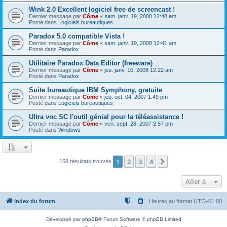
Wink 2.0 Excellent logiciel free de screencast !
Dernier message par
Côme
«
sam. janv. 19, 2008 12:48 am
Posté dans
Logiciels bureautiques
Paradox 5.0 compatible Vista !
Dernier message par
Côme
«
sam. janv. 19, 2008 12:41 am
Posté dans
Paradox
Utilitaire Paradox Data Editor (freeware)
Dernier message par
Côme
«
jeu. janv. 10, 2008 12:22 am
Posté dans
Paradox
Suite bureautique IBM Symphony, gratuite
Dernier message par
Côme
«
jeu. oct. 04, 2007 1:49 pm
Posté dans
Logiciels bureautiques
Ultra vnc SC l'outil génial pour la téléassistance !
Dernier message par
Côme
«
ven. sept. 28, 2007 2:57 pm
Posté dans
Windows
1
2
3
4
Suivante
158 résultats trouvés
Aller à
Index du forum
Heures au format
UTC+01:00
Développé par
phpBB
® Forum Software © phpBB Limited