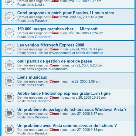
Dernier message par
Côme
«
lun. févr. 16, 2009 6:37 am
Posté dans
Loisirs
Corel propose un patch pour Paradox 11 sous vista
Dernier message par
Côme
«
mar. janv. 06, 2009 6:51 pm
Posté dans
Paradox
150 000 images gratuites chez ... Microsoft
Dernier message par
Côme
«
jeu. déc. 04, 2008 12:24 pm
Posté dans
Graphisme
Les version Microsoft Express 2008
Dernier message par
Côme
«
mar. juin 24, 2008 11:41 pm
Posté dans
Outils de développement et bases de données
outil parfait de gestion de mot de passe
Dernier message par
Côme
«
sam. juin 21, 2008 5:20 pm
Posté dans
Logiciels bureautiques
Liens musicaux
Dernier message par
Côme
«
jeu. mai 22, 2008 2:09 am
Posté dans
Loisirs
Adobe lance Photoshop express gratuit...en ligne
Dernier message par
Côme
«
ven. mars 28, 2008 10:23 am
Posté dans
Graphisme
Un problème de partage de fichiers sous Windows Vista ?
Dernier message par
Côme
«
jeu. mars 27, 2008 9:37 pm
Posté dans
Windows
Un problème avec Vista comme serveur de fichiers ?
Dernier message par
Côme
«
jeu. mars 27, 2008 9:33 pm
Posté dans
Paradox