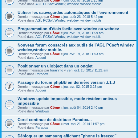
Dernier message par
Côme
«
dim. oct. 07, 2018 1:13 am
Posté dans
AGL PCSoft Windev, webdev, windev mobile
Utiliser les sauvegardes automatiques de l'environnement
Dernier message par
Côme
«
jeu. août 23, 2018 5:42 pm
Posté dans
AGL PCSoft Windev, webdev, windev mobile
Programmation d'états facile avec windev ou webdev
Dernier message par
Côme
«
jeu. avr. 19, 2018 11:59 am
Posté dans
AGL PCSoft Windev, webdev, windev mobile
Nouveau forum consacrés aux outils de l'AGL PCsoft windev,
webdev,windev mobile.
Dernier message par
Côme
«
jeu. avr. 19, 2018 11:53 am
Posté dans
Accueil
Positionner un uiobject dans un onglet
Dernier message par
forairinfo
«
ven. oct. 13, 2017 11:21 am
Posté dans
Paradox
Passage du forum phpBB en dernière version 3.1.3
Dernier message par
Côme
«
jeu. avr. 02, 2015 3:23 pm
Posté dans
Accueil
Windows update impossible, mode résident antivus
impossible
Dernier message par
Côme
«
lun. août 04, 2014 2:40 pm
Posté dans
Windows
Corel continue de distribuer Paradox...
Dernier message par
Côme
«
mer. mai 21, 2014 11:57 pm
Posté dans
Paradox
Débloquer un samsung affichant "phone is freezed"