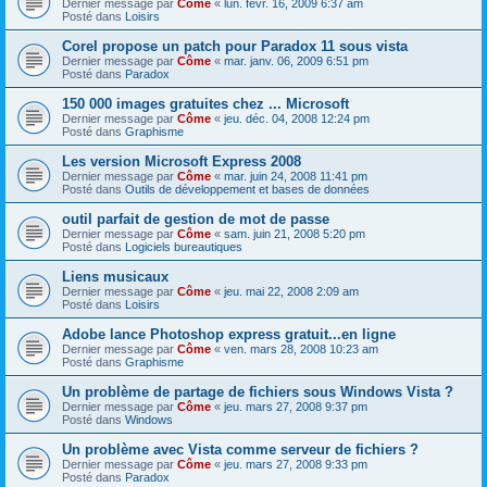
Dernier message par
Côme
«
lun. févr. 16, 2009 6:37 am
Posté dans
Loisirs
Corel propose un patch pour Paradox 11 sous vista
Dernier message par
Côme
«
mar. janv. 06, 2009 6:51 pm
Posté dans
Paradox
150 000 images gratuites chez ... Microsoft
Dernier message par
Côme
«
jeu. déc. 04, 2008 12:24 pm
Posté dans
Graphisme
Les version Microsoft Express 2008
Dernier message par
Côme
«
mar. juin 24, 2008 11:41 pm
Posté dans
Outils de développement et bases de données
outil parfait de gestion de mot de passe
Dernier message par
Côme
«
sam. juin 21, 2008 5:20 pm
Posté dans
Logiciels bureautiques
Liens musicaux
Dernier message par
Côme
«
jeu. mai 22, 2008 2:09 am
Posté dans
Loisirs
Adobe lance Photoshop express gratuit...en ligne
Dernier message par
Côme
«
ven. mars 28, 2008 10:23 am
Posté dans
Graphisme
Un problème de partage de fichiers sous Windows Vista ?
Dernier message par
Côme
«
jeu. mars 27, 2008 9:37 pm
Posté dans
Windows
Un problème avec Vista comme serveur de fichiers ?
Dernier message par
Côme
«
jeu. mars 27, 2008 9:33 pm
Posté dans
Paradox