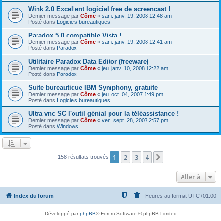
Wink 2.0 Excellent logiciel free de screencast !
Dernier message par
Côme
«
sam. janv. 19, 2008 12:48 am
Posté dans
Logiciels bureautiques
Paradox 5.0 compatible Vista !
Dernier message par
Côme
«
sam. janv. 19, 2008 12:41 am
Posté dans
Paradox
Utilitaire Paradox Data Editor (freeware)
Dernier message par
Côme
«
jeu. janv. 10, 2008 12:22 am
Posté dans
Paradox
Suite bureautique IBM Symphony, gratuite
Dernier message par
Côme
«
jeu. oct. 04, 2007 1:49 pm
Posté dans
Logiciels bureautiques
Ultra vnc SC l'outil génial pour la téléassistance !
Dernier message par
Côme
«
ven. sept. 28, 2007 2:57 pm
Posté dans
Windows
1
2
3
4
Suivante
158 résultats trouvés
Aller à
Index du forum
Heures au format
UTC+01:00
Développé par
phpBB
® Forum Software © phpBB Limited