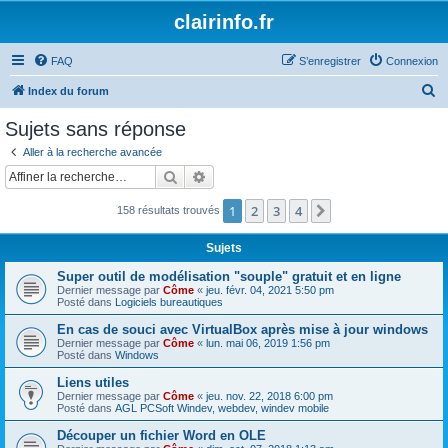
clairinfo.fr
FAQ
S’enregistrer
Connexion
R
Index du forum
e
Sujets sans réponse
c
Aller à la recherche avancée
h
Rechercher
Recherche avancée
e
1
2
3
4
Suivante
158 résultats trouvés
r
c
Sujets
h
Super outil de modélisation "souple" gratuit et en ligne
e
Dernier message par
Côme
«
jeu. févr. 04, 2021 5:50 pm
Posté dans
Logiciels bureautiques
r
En cas de souci avec VirtualBox après mise à jour windows
Dernier message par
Côme
«
lun. mai 06, 2019 1:56 pm
Posté dans
Windows
Liens utiles
Dernier message par
Côme
«
jeu. nov. 22, 2018 6:00 pm
Posté dans
AGL PCSoft Windev, webdev, windev mobile
Découper un fichier Word en OLE