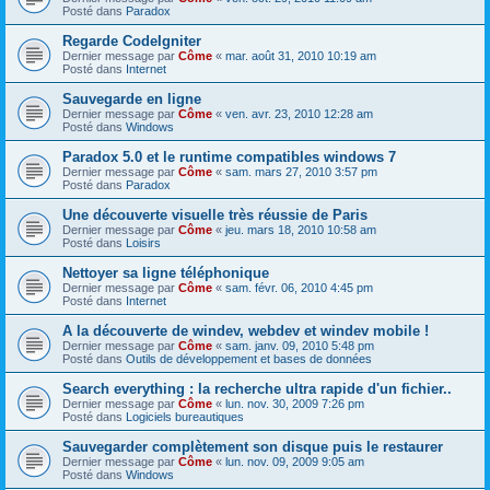
Posté dans
Paradox
Regarde CodeIgniter
Dernier message par
Côme
«
mar. août 31, 2010 10:19 am
Posté dans
Internet
Sauvegarde en ligne
Dernier message par
Côme
«
ven. avr. 23, 2010 12:28 am
Posté dans
Windows
Paradox 5.0 et le runtime compatibles windows 7
Dernier message par
Côme
«
sam. mars 27, 2010 3:57 pm
Posté dans
Paradox
Une découverte visuelle très réussie de Paris
Dernier message par
Côme
«
jeu. mars 18, 2010 10:58 am
Posté dans
Loisirs
Nettoyer sa ligne téléphonique
Dernier message par
Côme
«
sam. févr. 06, 2010 4:45 pm
Posté dans
Internet
A la découverte de windev, webdev et windev mobile !
Dernier message par
Côme
«
sam. janv. 09, 2010 5:48 pm
Posté dans
Outils de développement et bases de données
Search everything : la recherche ultra rapide d'un fichier..
Dernier message par
Côme
«
lun. nov. 30, 2009 7:26 pm
Posté dans
Logiciels bureautiques
Sauvegarder complètement son disque puis le restaurer
Dernier message par
Côme
«
lun. nov. 09, 2009 9:05 am
Posté dans
Windows