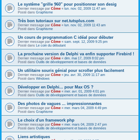
Le système "grille 960" pour positionner son desig
Dernier message par
Côme
«
lun. nov. 02, 2009 11:47 am
Posté dans
Graphisme
Très bon tutoriaux sur net.tutsplus.com
Dernier message par
Côme
«
lun. nov. 02, 2009 11:43 am
Posté dans
Graphisme
Un cours de programmation C idéal pour débuter
Dernier message par
Côme
«
sam. sept. 12, 2009 9:25 pm
Posté dans
Le coin du débutant
La prochaine version de Delphi va enfin supporter Firebird !
Dernier message par
Côme
«
dim. mai 17, 2009 8:02 pm
Posté dans
Outils de développement et bases de données
Un utilitaire souris génial pour scroller plus facilement
Dernier message par
Côme
«
jeu. avr. 30, 2009 11:17 am
Posté dans
Windows
Développer en Delphi... pour Max OS ?
Dernier message par
Côme
«
mer. avr. 01, 2009 4:01 pm
Posté dans
Outils de développement et bases de données
Des photos de vagues ... impressionnantes
Dernier message par
Côme
«
mer. mars 04, 2009 4:49 pm
Posté dans
Graphisme
Le choix d'un framework php
Dernier message par
Côme
«
mer. mars 04, 2009 2:47 pm
Posté dans
Outils de développement et bases de données
Liens artistiques