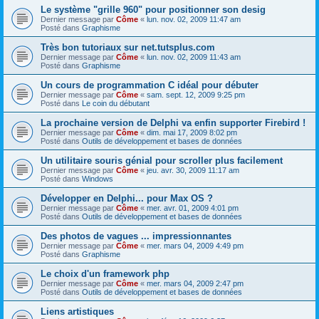
Le système "grille 960" pour positionner son desig
Dernier message par
Côme
«
lun. nov. 02, 2009 11:47 am
Posté dans
Graphisme
Très bon tutoriaux sur net.tutsplus.com
Dernier message par
Côme
«
lun. nov. 02, 2009 11:43 am
Posté dans
Graphisme
Un cours de programmation C idéal pour débuter
Dernier message par
Côme
«
sam. sept. 12, 2009 9:25 pm
Posté dans
Le coin du débutant
La prochaine version de Delphi va enfin supporter Firebird !
Dernier message par
Côme
«
dim. mai 17, 2009 8:02 pm
Posté dans
Outils de développement et bases de données
Un utilitaire souris génial pour scroller plus facilement
Dernier message par
Côme
«
jeu. avr. 30, 2009 11:17 am
Posté dans
Windows
Développer en Delphi... pour Max OS ?
Dernier message par
Côme
«
mer. avr. 01, 2009 4:01 pm
Posté dans
Outils de développement et bases de données
Des photos de vagues ... impressionnantes
Dernier message par
Côme
«
mer. mars 04, 2009 4:49 pm
Posté dans
Graphisme
Le choix d'un framework php
Dernier message par
Côme
«
mer. mars 04, 2009 2:47 pm
Posté dans
Outils de développement et bases de données
Liens artistiques