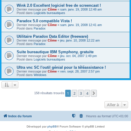
Wink 2.0 Excellent logiciel free de screencast !
Dernier message par
Côme
«
sam. janv. 19, 2008 12:48 am
Posté dans
Logiciels bureautiques
Paradox 5.0 compatible Vista !
Dernier message par
Côme
«
sam. janv. 19, 2008 12:41 am
Posté dans
Paradox
Utilitaire Paradox Data Editor (freeware)
Dernier message par
Côme
«
jeu. janv. 10, 2008 12:22 am
Posté dans
Paradox
Suite bureautique IBM Symphony, gratuite
Dernier message par
Côme
«
jeu. oct. 04, 2007 1:49 pm
Posté dans
Logiciels bureautiques
Ultra vnc SC l'outil génial pour la téléassistance !
Dernier message par
Côme
«
ven. sept. 28, 2007 2:57 pm
Posté dans
Windows
1
2
3
4
Suivante
158 résultats trouvés
Aller à
Index du forum
Heures au format
UTC+01:00
Développé par
phpBB
® Forum Software © phpBB Limited