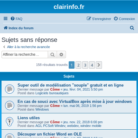
clairinfo.fr
FAQ
S’enregistrer
Connexion
R
Index du forum
e
Sujets sans réponse
c
Aller à la recherche avancée
h
Rechercher
Recherche avancée
e
1
2
3
4
Suivante
158 résultats trouvés
r
c
Sujets
h
Super outil de modélisation "souple" gratuit et en ligne
e
Dernier message par
Côme
«
jeu. févr. 04, 2021 5:50 pm
Posté dans
Logiciels bureautiques
r
En cas de souci avec VirtualBox après mise à jour windows
Dernier message par
Côme
«
lun. mai 06, 2019 1:56 pm
Posté dans
Windows
Liens utiles
Dernier message par
Côme
«
jeu. nov. 22, 2018 6:00 pm
Posté dans
AGL PCSoft Windev, webdev, windev mobile
Découper un fichier Word en OLE