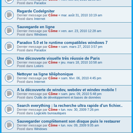
Posté dans
Paradox
Regarde CodeIgniter
Dernier message par
Côme
«
mar. août 31, 2010 10:19 am
Posté dans
Internet
Sauvegarde en ligne
Dernier message par
Côme
«
ven. avr. 23, 2010 12:28 am
Posté dans
Windows
Paradox 5.0 et le runtime compatibles windows 7
Dernier message par
Côme
«
sam. mars 27, 2010 3:57 pm
Posté dans
Paradox
Une découverte visuelle très réussie de Paris
Dernier message par
Côme
«
jeu. mars 18, 2010 10:58 am
Posté dans
Loisirs
Nettoyer sa ligne téléphonique
Dernier message par
Côme
«
sam. févr. 06, 2010 4:45 pm
Posté dans
Internet
A la découverte de windev, webdev et windev mobile !
Dernier message par
Côme
«
sam. janv. 09, 2010 5:48 pm
Posté dans
Outils de développement et bases de données
Search everything : la recherche ultra rapide d'un fichier..
Dernier message par
Côme
«
lun. nov. 30, 2009 7:26 pm
Posté dans
Logiciels bureautiques
Sauvegarder complètement son disque puis le restaurer
Dernier message par
Côme
«
lun. nov. 09, 2009 9:05 am
Posté dans
Windows