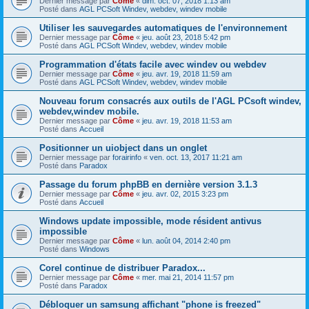
Dernier message par
Côme
«
dim. oct. 07, 2018 1:13 am
Posté dans
AGL PCSoft Windev, webdev, windev mobile
Utiliser les sauvegardes automatiques de l'environnement
Dernier message par
Côme
«
jeu. août 23, 2018 5:42 pm
Posté dans
AGL PCSoft Windev, webdev, windev mobile
Programmation d'états facile avec windev ou webdev
Dernier message par
Côme
«
jeu. avr. 19, 2018 11:59 am
Posté dans
AGL PCSoft Windev, webdev, windev mobile
Nouveau forum consacrés aux outils de l'AGL PCsoft windev,
webdev,windev mobile.
Dernier message par
Côme
«
jeu. avr. 19, 2018 11:53 am
Posté dans
Accueil
Positionner un uiobject dans un onglet
Dernier message par
forairinfo
«
ven. oct. 13, 2017 11:21 am
Posté dans
Paradox
Passage du forum phpBB en dernière version 3.1.3
Dernier message par
Côme
«
jeu. avr. 02, 2015 3:23 pm
Posté dans
Accueil
Windows update impossible, mode résident antivus
impossible
Dernier message par
Côme
«
lun. août 04, 2014 2:40 pm
Posté dans
Windows
Corel continue de distribuer Paradox...
Dernier message par
Côme
«
mer. mai 21, 2014 11:57 pm
Posté dans
Paradox
Débloquer un samsung affichant "phone is freezed"