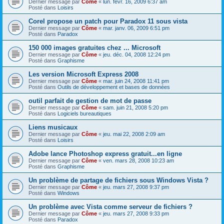
Dernier message par
Côme
«
lun. févr. 16, 2009 6:37 am
Posté dans
Loisirs
Corel propose un patch pour Paradox 11 sous vista
Dernier message par
Côme
«
mar. janv. 06, 2009 6:51 pm
Posté dans
Paradox
150 000 images gratuites chez ... Microsoft
Dernier message par
Côme
«
jeu. déc. 04, 2008 12:24 pm
Posté dans
Graphisme
Les version Microsoft Express 2008
Dernier message par
Côme
«
mar. juin 24, 2008 11:41 pm
Posté dans
Outils de développement et bases de données
outil parfait de gestion de mot de passe
Dernier message par
Côme
«
sam. juin 21, 2008 5:20 pm
Posté dans
Logiciels bureautiques
Liens musicaux
Dernier message par
Côme
«
jeu. mai 22, 2008 2:09 am
Posté dans
Loisirs
Adobe lance Photoshop express gratuit...en ligne
Dernier message par
Côme
«
ven. mars 28, 2008 10:23 am
Posté dans
Graphisme
Un problème de partage de fichiers sous Windows Vista ?
Dernier message par
Côme
«
jeu. mars 27, 2008 9:37 pm
Posté dans
Windows
Un problème avec Vista comme serveur de fichiers ?
Dernier message par
Côme
«
jeu. mars 27, 2008 9:33 pm
Posté dans
Paradox