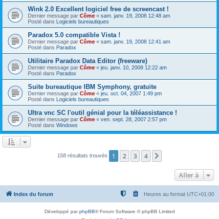
Wink 2.0 Excellent logiciel free de screencast !
Dernier message par
Côme
«
sam. janv. 19, 2008 12:48 am
Posté dans
Logiciels bureautiques
Paradox 5.0 compatible Vista !
Dernier message par
Côme
«
sam. janv. 19, 2008 12:41 am
Posté dans
Paradox
Utilitaire Paradox Data Editor (freeware)
Dernier message par
Côme
«
jeu. janv. 10, 2008 12:22 am
Posté dans
Paradox
Suite bureautique IBM Symphony, gratuite
Dernier message par
Côme
«
jeu. oct. 04, 2007 1:49 pm
Posté dans
Logiciels bureautiques
Ultra vnc SC l'outil génial pour la téléassistance !
Dernier message par
Côme
«
ven. sept. 28, 2007 2:57 pm
Posté dans
Windows
1
2
3
4
Suivante
158 résultats trouvés
Aller à
Index du forum
Heures au format
UTC+01:00
Développé par
phpBB
® Forum Software © phpBB Limited