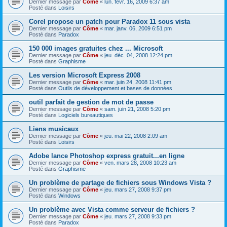
Dernier message par
Côme
«
lun. févr. 16, 2009 6:37 am
Posté dans
Loisirs
Corel propose un patch pour Paradox 11 sous vista
Dernier message par
Côme
«
mar. janv. 06, 2009 6:51 pm
Posté dans
Paradox
150 000 images gratuites chez ... Microsoft
Dernier message par
Côme
«
jeu. déc. 04, 2008 12:24 pm
Posté dans
Graphisme
Les version Microsoft Express 2008
Dernier message par
Côme
«
mar. juin 24, 2008 11:41 pm
Posté dans
Outils de développement et bases de données
outil parfait de gestion de mot de passe
Dernier message par
Côme
«
sam. juin 21, 2008 5:20 pm
Posté dans
Logiciels bureautiques
Liens musicaux
Dernier message par
Côme
«
jeu. mai 22, 2008 2:09 am
Posté dans
Loisirs
Adobe lance Photoshop express gratuit...en ligne
Dernier message par
Côme
«
ven. mars 28, 2008 10:23 am
Posté dans
Graphisme
Un problème de partage de fichiers sous Windows Vista ?
Dernier message par
Côme
«
jeu. mars 27, 2008 9:37 pm
Posté dans
Windows
Un problème avec Vista comme serveur de fichiers ?
Dernier message par
Côme
«
jeu. mars 27, 2008 9:33 pm
Posté dans
Paradox