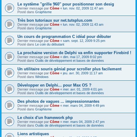
Le système "grille 960" pour positionner son desig
Dernier message par
Côme
«
lun. nov. 02, 2009 11:47 am
Posté dans
Graphisme
Très bon tutoriaux sur net.tutsplus.com
Dernier message par
Côme
«
lun. nov. 02, 2009 11:43 am
Posté dans
Graphisme
Un cours de programmation C idéal pour débuter
Dernier message par
Côme
«
sam. sept. 12, 2009 9:25 pm
Posté dans
Le coin du débutant
La prochaine version de Delphi va enfin supporter Firebird !
Dernier message par
Côme
«
dim. mai 17, 2009 8:02 pm
Posté dans
Outils de développement et bases de données
Un utilitaire souris génial pour scroller plus facilement
Dernier message par
Côme
«
jeu. avr. 30, 2009 11:17 am
Posté dans
Windows
Développer en Delphi... pour Max OS ?
Dernier message par
Côme
«
mer. avr. 01, 2009 4:01 pm
Posté dans
Outils de développement et bases de données
Des photos de vagues ... impressionnantes
Dernier message par
Côme
«
mer. mars 04, 2009 4:49 pm
Posté dans
Graphisme
Le choix d'un framework php
Dernier message par
Côme
«
mer. mars 04, 2009 2:47 pm
Posté dans
Outils de développement et bases de données
Liens artistiques