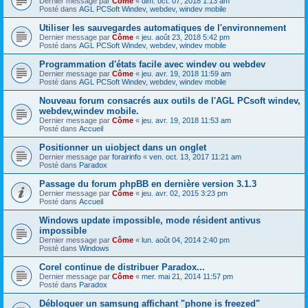
Dernier message par
Côme
«
dim. oct. 07, 2018 1:13 am
Posté dans
AGL PCSoft Windev, webdev, windev mobile
Utiliser les sauvegardes automatiques de l'environnement
Dernier message par
Côme
«
jeu. août 23, 2018 5:42 pm
Posté dans
AGL PCSoft Windev, webdev, windev mobile
Programmation d'états facile avec windev ou webdev
Dernier message par
Côme
«
jeu. avr. 19, 2018 11:59 am
Posté dans
AGL PCSoft Windev, webdev, windev mobile
Nouveau forum consacrés aux outils de l'AGL PCsoft windev,
webdev,windev mobile.
Dernier message par
Côme
«
jeu. avr. 19, 2018 11:53 am
Posté dans
Accueil
Positionner un uiobject dans un onglet
Dernier message par
forairinfo
«
ven. oct. 13, 2017 11:21 am
Posté dans
Paradox
Passage du forum phpBB en dernière version 3.1.3
Dernier message par
Côme
«
jeu. avr. 02, 2015 3:23 pm
Posté dans
Accueil
Windows update impossible, mode résident antivus
impossible
Dernier message par
Côme
«
lun. août 04, 2014 2:40 pm
Posté dans
Windows
Corel continue de distribuer Paradox...
Dernier message par
Côme
«
mer. mai 21, 2014 11:57 pm
Posté dans
Paradox
Débloquer un samsung affichant "phone is freezed"