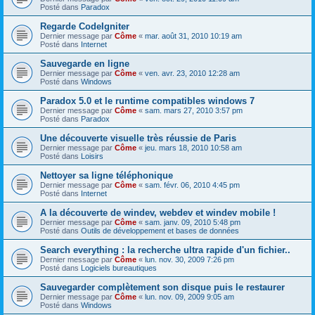
Posté dans
Paradox
Regarde CodeIgniter
Dernier message par
Côme
«
mar. août 31, 2010 10:19 am
Posté dans
Internet
Sauvegarde en ligne
Dernier message par
Côme
«
ven. avr. 23, 2010 12:28 am
Posté dans
Windows
Paradox 5.0 et le runtime compatibles windows 7
Dernier message par
Côme
«
sam. mars 27, 2010 3:57 pm
Posté dans
Paradox
Une découverte visuelle très réussie de Paris
Dernier message par
Côme
«
jeu. mars 18, 2010 10:58 am
Posté dans
Loisirs
Nettoyer sa ligne téléphonique
Dernier message par
Côme
«
sam. févr. 06, 2010 4:45 pm
Posté dans
Internet
A la découverte de windev, webdev et windev mobile !
Dernier message par
Côme
«
sam. janv. 09, 2010 5:48 pm
Posté dans
Outils de développement et bases de données
Search everything : la recherche ultra rapide d'un fichier..
Dernier message par
Côme
«
lun. nov. 30, 2009 7:26 pm
Posté dans
Logiciels bureautiques
Sauvegarder complètement son disque puis le restaurer
Dernier message par
Côme
«
lun. nov. 09, 2009 9:05 am
Posté dans
Windows