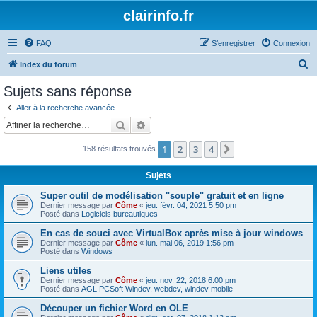
clairinfo.fr
FAQ
S’enregistrer
Connexion
R
Index du forum
e
Sujets sans réponse
c
Aller à la recherche avancée
h
Rechercher
Recherche avancée
e
1
2
3
4
Suivante
158 résultats trouvés
r
c
Sujets
h
Super outil de modélisation "souple" gratuit et en ligne
e
Dernier message par
Côme
«
jeu. févr. 04, 2021 5:50 pm
Posté dans
Logiciels bureautiques
r
En cas de souci avec VirtualBox après mise à jour windows
Dernier message par
Côme
«
lun. mai 06, 2019 1:56 pm
Posté dans
Windows
Liens utiles
Dernier message par
Côme
«
jeu. nov. 22, 2018 6:00 pm
Posté dans
AGL PCSoft Windev, webdev, windev mobile
Découper un fichier Word en OLE