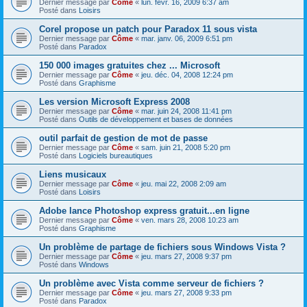
Dernier message par
Côme
«
lun. févr. 16, 2009 6:37 am
Posté dans
Loisirs
Corel propose un patch pour Paradox 11 sous vista
Dernier message par
Côme
«
mar. janv. 06, 2009 6:51 pm
Posté dans
Paradox
150 000 images gratuites chez ... Microsoft
Dernier message par
Côme
«
jeu. déc. 04, 2008 12:24 pm
Posté dans
Graphisme
Les version Microsoft Express 2008
Dernier message par
Côme
«
mar. juin 24, 2008 11:41 pm
Posté dans
Outils de développement et bases de données
outil parfait de gestion de mot de passe
Dernier message par
Côme
«
sam. juin 21, 2008 5:20 pm
Posté dans
Logiciels bureautiques
Liens musicaux
Dernier message par
Côme
«
jeu. mai 22, 2008 2:09 am
Posté dans
Loisirs
Adobe lance Photoshop express gratuit...en ligne
Dernier message par
Côme
«
ven. mars 28, 2008 10:23 am
Posté dans
Graphisme
Un problème de partage de fichiers sous Windows Vista ?
Dernier message par
Côme
«
jeu. mars 27, 2008 9:37 pm
Posté dans
Windows
Un problème avec Vista comme serveur de fichiers ?
Dernier message par
Côme
«
jeu. mars 27, 2008 9:33 pm
Posté dans
Paradox