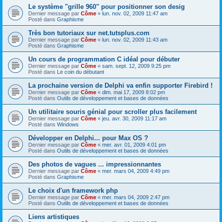
Le système "grille 960" pour positionner son desig
Dernier message par
Côme
«
lun. nov. 02, 2009 11:47 am
Posté dans
Graphisme
Très bon tutoriaux sur net.tutsplus.com
Dernier message par
Côme
«
lun. nov. 02, 2009 11:43 am
Posté dans
Graphisme
Un cours de programmation C idéal pour débuter
Dernier message par
Côme
«
sam. sept. 12, 2009 9:25 pm
Posté dans
Le coin du débutant
La prochaine version de Delphi va enfin supporter Firebird !
Dernier message par
Côme
«
dim. mai 17, 2009 8:02 pm
Posté dans
Outils de développement et bases de données
Un utilitaire souris génial pour scroller plus facilement
Dernier message par
Côme
«
jeu. avr. 30, 2009 11:17 am
Posté dans
Windows
Développer en Delphi... pour Max OS ?
Dernier message par
Côme
«
mer. avr. 01, 2009 4:01 pm
Posté dans
Outils de développement et bases de données
Des photos de vagues ... impressionnantes
Dernier message par
Côme
«
mer. mars 04, 2009 4:49 pm
Posté dans
Graphisme
Le choix d'un framework php
Dernier message par
Côme
«
mer. mars 04, 2009 2:47 pm
Posté dans
Outils de développement et bases de données
Liens artistiques