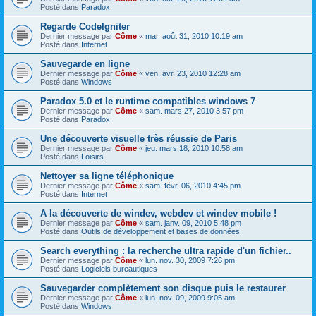
Posté dans
Paradox
Regarde CodeIgniter
Dernier message par
Côme
«
mar. août 31, 2010 10:19 am
Posté dans
Internet
Sauvegarde en ligne
Dernier message par
Côme
«
ven. avr. 23, 2010 12:28 am
Posté dans
Windows
Paradox 5.0 et le runtime compatibles windows 7
Dernier message par
Côme
«
sam. mars 27, 2010 3:57 pm
Posté dans
Paradox
Une découverte visuelle très réussie de Paris
Dernier message par
Côme
«
jeu. mars 18, 2010 10:58 am
Posté dans
Loisirs
Nettoyer sa ligne téléphonique
Dernier message par
Côme
«
sam. févr. 06, 2010 4:45 pm
Posté dans
Internet
A la découverte de windev, webdev et windev mobile !
Dernier message par
Côme
«
sam. janv. 09, 2010 5:48 pm
Posté dans
Outils de développement et bases de données
Search everything : la recherche ultra rapide d'un fichier..
Dernier message par
Côme
«
lun. nov. 30, 2009 7:26 pm
Posté dans
Logiciels bureautiques
Sauvegarder complètement son disque puis le restaurer
Dernier message par
Côme
«
lun. nov. 09, 2009 9:05 am
Posté dans
Windows