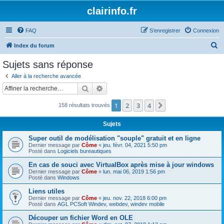
clairinfo.fr
FAQ
S’enregistrer
Connexion
R
Index du forum
e
Sujets sans réponse
c
Aller à la recherche avancée
h
Rechercher
Recherche avancée
e
1
2
3
4
Suivante
158 résultats trouvés
r
c
Sujets
h
Super outil de modélisation "souple" gratuit et en ligne
e
Dernier message par
Côme
«
jeu. févr. 04, 2021 5:50 pm
Posté dans
Logiciels bureautiques
r
En cas de souci avec VirtualBox après mise à jour windows
Dernier message par
Côme
«
lun. mai 06, 2019 1:56 pm
Posté dans
Windows
Liens utiles
Dernier message par
Côme
«
jeu. nov. 22, 2018 6:00 pm
Posté dans
AGL PCSoft Windev, webdev, windev mobile
Découper un fichier Word en OLE