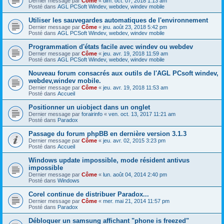
Dernier message par
Côme
«
dim. oct. 07, 2018 1:13 am
Posté dans
AGL PCSoft Windev, webdev, windev mobile
Utiliser les sauvegardes automatiques de l'environnement
Dernier message par
Côme
«
jeu. août 23, 2018 5:42 pm
Posté dans
AGL PCSoft Windev, webdev, windev mobile
Programmation d'états facile avec windev ou webdev
Dernier message par
Côme
«
jeu. avr. 19, 2018 11:59 am
Posté dans
AGL PCSoft Windev, webdev, windev mobile
Nouveau forum consacrés aux outils de l'AGL PCsoft windev,
webdev,windev mobile.
Dernier message par
Côme
«
jeu. avr. 19, 2018 11:53 am
Posté dans
Accueil
Positionner un uiobject dans un onglet
Dernier message par
forairinfo
«
ven. oct. 13, 2017 11:21 am
Posté dans
Paradox
Passage du forum phpBB en dernière version 3.1.3
Dernier message par
Côme
«
jeu. avr. 02, 2015 3:23 pm
Posté dans
Accueil
Windows update impossible, mode résident antivus
impossible
Dernier message par
Côme
«
lun. août 04, 2014 2:40 pm
Posté dans
Windows
Corel continue de distribuer Paradox...
Dernier message par
Côme
«
mer. mai 21, 2014 11:57 pm
Posté dans
Paradox
Débloquer un samsung affichant "phone is freezed"