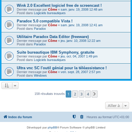
Wink 2.0 Excellent logiciel free de screencast !
Dernier message par
Côme
«
sam. janv. 19, 2008 12:48 am
Posté dans
Logiciels bureautiques
Paradox 5.0 compatible Vista !
Dernier message par
Côme
«
sam. janv. 19, 2008 12:41 am
Posté dans
Paradox
Utilitaire Paradox Data Editor (freeware)
Dernier message par
Côme
«
jeu. janv. 10, 2008 12:22 am
Posté dans
Paradox
Suite bureautique IBM Symphony, gratuite
Dernier message par
Côme
«
jeu. oct. 04, 2007 1:49 pm
Posté dans
Logiciels bureautiques
Ultra vnc SC l'outil génial pour la téléassistance !
Dernier message par
Côme
«
ven. sept. 28, 2007 2:57 pm
Posté dans
Windows
1
2
3
4
Suivante
158 résultats trouvés
Aller à
Index du forum
Heures au format
UTC+01:00
Développé par
phpBB
® Forum Software © phpBB Limited