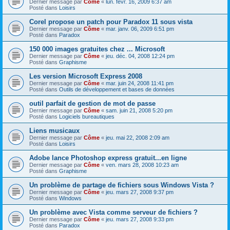
Dernier message par
Côme
«
lun. févr. 16, 2009 6:37 am
Posté dans
Loisirs
Corel propose un patch pour Paradox 11 sous vista
Dernier message par
Côme
«
mar. janv. 06, 2009 6:51 pm
Posté dans
Paradox
150 000 images gratuites chez ... Microsoft
Dernier message par
Côme
«
jeu. déc. 04, 2008 12:24 pm
Posté dans
Graphisme
Les version Microsoft Express 2008
Dernier message par
Côme
«
mar. juin 24, 2008 11:41 pm
Posté dans
Outils de développement et bases de données
outil parfait de gestion de mot de passe
Dernier message par
Côme
«
sam. juin 21, 2008 5:20 pm
Posté dans
Logiciels bureautiques
Liens musicaux
Dernier message par
Côme
«
jeu. mai 22, 2008 2:09 am
Posté dans
Loisirs
Adobe lance Photoshop express gratuit...en ligne
Dernier message par
Côme
«
ven. mars 28, 2008 10:23 am
Posté dans
Graphisme
Un problème de partage de fichiers sous Windows Vista ?
Dernier message par
Côme
«
jeu. mars 27, 2008 9:37 pm
Posté dans
Windows
Un problème avec Vista comme serveur de fichiers ?
Dernier message par
Côme
«
jeu. mars 27, 2008 9:33 pm
Posté dans
Paradox