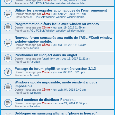
Dernier message par
Côme
«
dim. oct. 07, 2018 1:13 am
Posté dans
AGL PCSoft Windev, webdev, windev mobile
Utiliser les sauvegardes automatiques de l'environnement
Dernier message par
Côme
«
jeu. août 23, 2018 5:42 pm
Posté dans
AGL PCSoft Windev, webdev, windev mobile
Programmation d'états facile avec windev ou webdev
Dernier message par
Côme
«
jeu. avr. 19, 2018 11:59 am
Posté dans
AGL PCSoft Windev, webdev, windev mobile
Nouveau forum consacrés aux outils de l'AGL PCsoft windev,
webdev,windev mobile.
Dernier message par
Côme
«
jeu. avr. 19, 2018 11:53 am
Posté dans
Accueil
Positionner un uiobject dans un onglet
Dernier message par
forairinfo
«
ven. oct. 13, 2017 11:21 am
Posté dans
Paradox
Passage du forum phpBB en dernière version 3.1.3
Dernier message par
Côme
«
jeu. avr. 02, 2015 3:23 pm
Posté dans
Accueil
Windows update impossible, mode résident antivus
impossible
Dernier message par
Côme
«
lun. août 04, 2014 2:40 pm
Posté dans
Windows
Corel continue de distribuer Paradox...
Dernier message par
Côme
«
mer. mai 21, 2014 11:57 pm
Posté dans
Paradox
Débloquer un samsung affichant "phone is freezed"