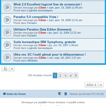
Wink 2.0 Excellent logiciel free de screencast !
Dernier message par
Côme
«
sam. janv. 19, 2008 12:48 am
Posté dans
Logiciels bureautiques
Paradox 5.0 compatible Vista !
Dernier message par
Côme
«
sam. janv. 19, 2008 12:41 am
Posté dans
Paradox
Utilitaire Paradox Data Editor (freeware)
Dernier message par
Côme
«
jeu. janv. 10, 2008 12:22 am
Posté dans
Paradox
Suite bureautique IBM Symphony, gratuite
Dernier message par
Côme
«
jeu. oct. 04, 2007 1:49 pm
Posté dans
Logiciels bureautiques
Ultra vnc SC l'outil génial pour la téléassistance !
Dernier message par
Côme
«
ven. sept. 28, 2007 2:57 pm
Posté dans
Windows
1
2
3
4
Suivante
158 résultats trouvés
Aller à
Index du forum
Heures au format
UTC+01:00
Développé par
phpBB
® Forum Software © phpBB Limited