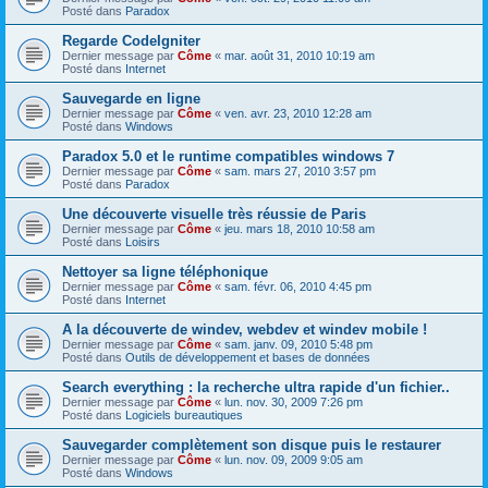
Posté dans
Paradox
Regarde CodeIgniter
Dernier message par
Côme
«
mar. août 31, 2010 10:19 am
Posté dans
Internet
Sauvegarde en ligne
Dernier message par
Côme
«
ven. avr. 23, 2010 12:28 am
Posté dans
Windows
Paradox 5.0 et le runtime compatibles windows 7
Dernier message par
Côme
«
sam. mars 27, 2010 3:57 pm
Posté dans
Paradox
Une découverte visuelle très réussie de Paris
Dernier message par
Côme
«
jeu. mars 18, 2010 10:58 am
Posté dans
Loisirs
Nettoyer sa ligne téléphonique
Dernier message par
Côme
«
sam. févr. 06, 2010 4:45 pm
Posté dans
Internet
A la découverte de windev, webdev et windev mobile !
Dernier message par
Côme
«
sam. janv. 09, 2010 5:48 pm
Posté dans
Outils de développement et bases de données
Search everything : la recherche ultra rapide d'un fichier..
Dernier message par
Côme
«
lun. nov. 30, 2009 7:26 pm
Posté dans
Logiciels bureautiques
Sauvegarder complètement son disque puis le restaurer
Dernier message par
Côme
«
lun. nov. 09, 2009 9:05 am
Posté dans
Windows