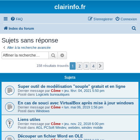
clairinfo.fr
FAQ
S’enregistrer
Connexion
R
Index du forum
e
Sujets sans réponse
c
Aller à la recherche avancée
h
Rechercher
Recherche avancée
e
1
2
3
4
Suivante
158 résultats trouvés
r
c
Sujets
h
Super outil de modélisation "souple" gratuit et en ligne
e
Dernier message par
Côme
«
jeu. févr. 04, 2021 5:50 pm
Posté dans
Logiciels bureautiques
r
En cas de souci avec VirtualBox après mise à jour windows
Dernier message par
Côme
«
lun. mai 06, 2019 1:56 pm
Posté dans
Windows
Liens utiles
Dernier message par
Côme
«
jeu. nov. 22, 2018 6:00 pm
Posté dans
AGL PCSoft Windev, webdev, windev mobile
Découper un fichier Word en OLE