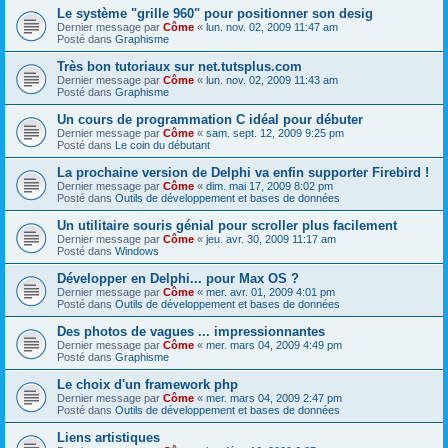
Le système "grille 960" pour positionner son desig
Dernier message par
Côme
«
lun. nov. 02, 2009 11:47 am
Posté dans
Graphisme
Très bon tutoriaux sur net.tutsplus.com
Dernier message par
Côme
«
lun. nov. 02, 2009 11:43 am
Posté dans
Graphisme
Un cours de programmation C idéal pour débuter
Dernier message par
Côme
«
sam. sept. 12, 2009 9:25 pm
Posté dans
Le coin du débutant
La prochaine version de Delphi va enfin supporter Firebird !
Dernier message par
Côme
«
dim. mai 17, 2009 8:02 pm
Posté dans
Outils de développement et bases de données
Un utilitaire souris génial pour scroller plus facilement
Dernier message par
Côme
«
jeu. avr. 30, 2009 11:17 am
Posté dans
Windows
Développer en Delphi... pour Max OS ?
Dernier message par
Côme
«
mer. avr. 01, 2009 4:01 pm
Posté dans
Outils de développement et bases de données
Des photos de vagues ... impressionnantes
Dernier message par
Côme
«
mer. mars 04, 2009 4:49 pm
Posté dans
Graphisme
Le choix d'un framework php
Dernier message par
Côme
«
mer. mars 04, 2009 2:47 pm
Posté dans
Outils de développement et bases de données
Liens artistiques