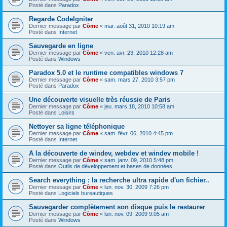
Posté dans
Paradox
Regarde CodeIgniter
Dernier message par
Côme
«
mar. août 31, 2010 10:19 am
Posté dans
Internet
Sauvegarde en ligne
Dernier message par
Côme
«
ven. avr. 23, 2010 12:28 am
Posté dans
Windows
Paradox 5.0 et le runtime compatibles windows 7
Dernier message par
Côme
«
sam. mars 27, 2010 3:57 pm
Posté dans
Paradox
Une découverte visuelle très réussie de Paris
Dernier message par
Côme
«
jeu. mars 18, 2010 10:58 am
Posté dans
Loisirs
Nettoyer sa ligne téléphonique
Dernier message par
Côme
«
sam. févr. 06, 2010 4:45 pm
Posté dans
Internet
A la découverte de windev, webdev et windev mobile !
Dernier message par
Côme
«
sam. janv. 09, 2010 5:48 pm
Posté dans
Outils de développement et bases de données
Search everything : la recherche ultra rapide d'un fichier..
Dernier message par
Côme
«
lun. nov. 30, 2009 7:26 pm
Posté dans
Logiciels bureautiques
Sauvegarder complètement son disque puis le restaurer
Dernier message par
Côme
«
lun. nov. 09, 2009 9:05 am
Posté dans
Windows