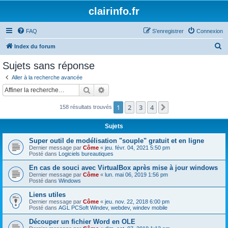
clairinfo.fr
FAQ
S’enregistrer
Connexion
R
Index du forum
e
Sujets sans réponse
c
Aller à la recherche avancée
h
Rechercher
Recherche avancée
e
1
2
3
4
Suivante
158 résultats trouvés
r
c
Sujets
h
Super outil de modélisation "souple" gratuit et en ligne
e
Dernier message par
Côme
«
jeu. févr. 04, 2021 5:50 pm
Posté dans
Logiciels bureautiques
r
En cas de souci avec VirtualBox après mise à jour windows
Dernier message par
Côme
«
lun. mai 06, 2019 1:56 pm
Posté dans
Windows
Liens utiles
Dernier message par
Côme
«
jeu. nov. 22, 2018 6:00 pm
Posté dans
AGL PCSoft Windev, webdev, windev mobile
Découper un fichier Word en OLE