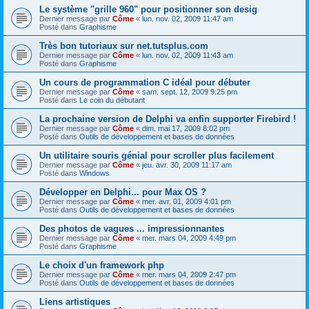
Le système "grille 960" pour positionner son desig
Dernier message par
Côme
«
lun. nov. 02, 2009 11:47 am
Posté dans
Graphisme
Très bon tutoriaux sur net.tutsplus.com
Dernier message par
Côme
«
lun. nov. 02, 2009 11:43 am
Posté dans
Graphisme
Un cours de programmation C idéal pour débuter
Dernier message par
Côme
«
sam. sept. 12, 2009 9:25 pm
Posté dans
Le coin du débutant
La prochaine version de Delphi va enfin supporter Firebird !
Dernier message par
Côme
«
dim. mai 17, 2009 8:02 pm
Posté dans
Outils de développement et bases de données
Un utilitaire souris génial pour scroller plus facilement
Dernier message par
Côme
«
jeu. avr. 30, 2009 11:17 am
Posté dans
Windows
Développer en Delphi... pour Max OS ?
Dernier message par
Côme
«
mer. avr. 01, 2009 4:01 pm
Posté dans
Outils de développement et bases de données
Des photos de vagues ... impressionnantes
Dernier message par
Côme
«
mer. mars 04, 2009 4:49 pm
Posté dans
Graphisme
Le choix d'un framework php
Dernier message par
Côme
«
mer. mars 04, 2009 2:47 pm
Posté dans
Outils de développement et bases de données
Liens artistiques