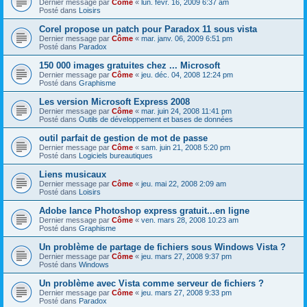
Dernier message par
Côme
«
lun. févr. 16, 2009 6:37 am
Posté dans
Loisirs
Corel propose un patch pour Paradox 11 sous vista
Dernier message par
Côme
«
mar. janv. 06, 2009 6:51 pm
Posté dans
Paradox
150 000 images gratuites chez ... Microsoft
Dernier message par
Côme
«
jeu. déc. 04, 2008 12:24 pm
Posté dans
Graphisme
Les version Microsoft Express 2008
Dernier message par
Côme
«
mar. juin 24, 2008 11:41 pm
Posté dans
Outils de développement et bases de données
outil parfait de gestion de mot de passe
Dernier message par
Côme
«
sam. juin 21, 2008 5:20 pm
Posté dans
Logiciels bureautiques
Liens musicaux
Dernier message par
Côme
«
jeu. mai 22, 2008 2:09 am
Posté dans
Loisirs
Adobe lance Photoshop express gratuit...en ligne
Dernier message par
Côme
«
ven. mars 28, 2008 10:23 am
Posté dans
Graphisme
Un problème de partage de fichiers sous Windows Vista ?
Dernier message par
Côme
«
jeu. mars 27, 2008 9:37 pm
Posté dans
Windows
Un problème avec Vista comme serveur de fichiers ?
Dernier message par
Côme
«
jeu. mars 27, 2008 9:33 pm
Posté dans
Paradox