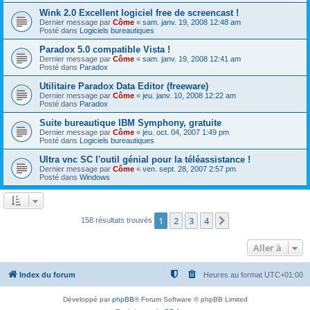
Wink 2.0 Excellent logiciel free de screencast !
Dernier message par
Côme
«
sam. janv. 19, 2008 12:48 am
Posté dans
Logiciels bureautiques
Paradox 5.0 compatible Vista !
Dernier message par
Côme
«
sam. janv. 19, 2008 12:41 am
Posté dans
Paradox
Utilitaire Paradox Data Editor (freeware)
Dernier message par
Côme
«
jeu. janv. 10, 2008 12:22 am
Posté dans
Paradox
Suite bureautique IBM Symphony, gratuite
Dernier message par
Côme
«
jeu. oct. 04, 2007 1:49 pm
Posté dans
Logiciels bureautiques
Ultra vnc SC l'outil génial pour la téléassistance !
Dernier message par
Côme
«
ven. sept. 28, 2007 2:57 pm
Posté dans
Windows
1
2
3
4
Suivante
158 résultats trouvés
Aller à
Index du forum
Heures au format
UTC+01:00
Développé par
phpBB
® Forum Software © phpBB Limited