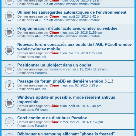
Dernier message par
Côme
«
dim. oct. 07, 2018 1:13 am
Posté dans
AGL PCSoft Windev, webdev, windev mobile
Utiliser les sauvegardes automatiques de l'environnement
Dernier message par
Côme
«
jeu. août 23, 2018 5:42 pm
Posté dans
AGL PCSoft Windev, webdev, windev mobile
Programmation d'états facile avec windev ou webdev
Dernier message par
Côme
«
jeu. avr. 19, 2018 11:59 am
Posté dans
AGL PCSoft Windev, webdev, windev mobile
Nouveau forum consacrés aux outils de l'AGL PCsoft windev,
webdev,windev mobile.
Dernier message par
Côme
«
jeu. avr. 19, 2018 11:53 am
Posté dans
Accueil
Positionner un uiobject dans un onglet
Dernier message par
forairinfo
«
ven. oct. 13, 2017 11:21 am
Posté dans
Paradox
Passage du forum phpBB en dernière version 3.1.3
Dernier message par
Côme
«
jeu. avr. 02, 2015 3:23 pm
Posté dans
Accueil
Windows update impossible, mode résident antivus
impossible
Dernier message par
Côme
«
lun. août 04, 2014 2:40 pm
Posté dans
Windows
Corel continue de distribuer Paradox...
Dernier message par
Côme
«
mer. mai 21, 2014 11:57 pm
Posté dans
Paradox
Débloquer un samsung affichant "phone is freezed"